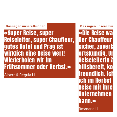
Das sagen unsere Kunden
Das sagen unsere Kund
«Super Reise, super
«Die Reise war 
Reiseleiter, super Chauffeur,
Der Chauffeur 
gutes Hotel und Prag ist
sicher, zuverlä
wirklich eine Reise wert!
ortskundig. Un
Wiederholen wir im
Reiseleiterin ä
Frühsommer oder Herbst.»
hilfsbereit, ko
freundlich. Ich 
Albert & Regula H.
ich im Herbst w
Reise mit ihre
Unternehmen 
kann.»
Rosmarie H.