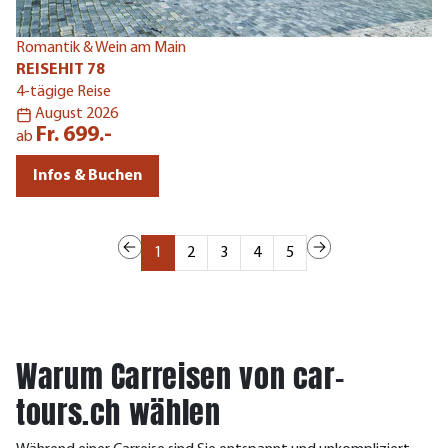
Romantik & Wein am Main
REISEHIT 78
Bl
4-tägige Reise
R
August 2026
5-
Fr. 699.-
ab
a
Infos & Buchen
1
2
3
4
5
Warum Carreisen von car-
tours.ch wählen