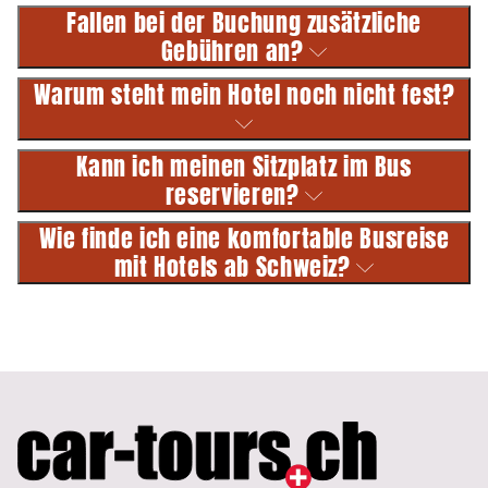
Fallen bei der Buchung zusätzliche
Gebühren an?
Warum steht mein Hotel noch nicht fest?
Kann ich meinen Sitzplatz im Bus
reservieren?
Wie finde ich eine komfortable Busreise
mit Hotels ab Schweiz?