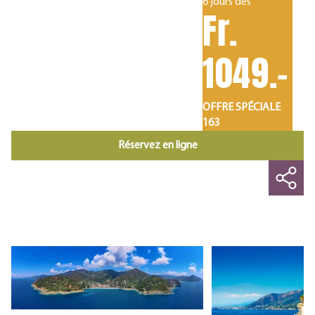
6 jours dès
Fr.
1049.-
OFFRE SPÉCIALE
163
Réservez en ligne