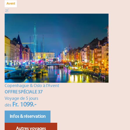
Avent
Copenhague & Oslo à l'Avent
OFFRE SPÉCIALE 37
Voyage de 5 jours
Fr. 1099.-
dès
Infos & réservation
Autres voyages