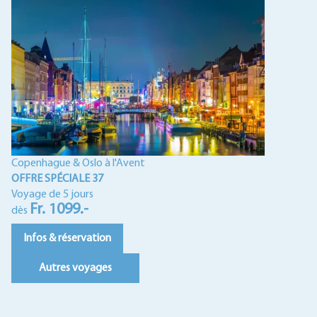
Copenhague & Oslo à l'Avent
OFFRE SPÉCIALE 37
Voyage de 5 jours
Fr. 1099.-
dès
Infos & réservation
Autres voyages