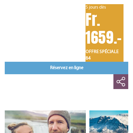
5 jours dès
Fr.
1659.-
OFFRE SPÉCIALE
84
Réservez en ligne