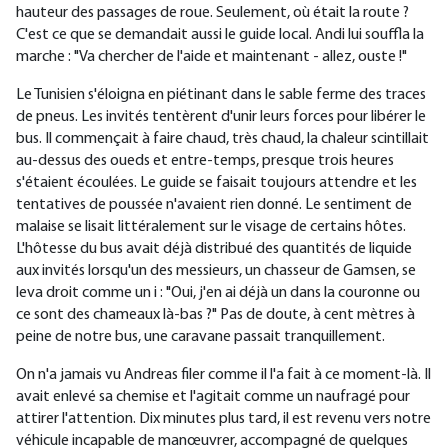
hauteur des passages de roue. Seulement, où était la route ?
C'est ce que se demandait aussi le guide local. Andi lui souffla la
marche : "Va chercher de l'aide et maintenant - allez, ouste !"
Le Tunisien s'éloigna en piétinant dans le sable ferme des traces
de pneus. Les invités tentèrent d'unir leurs forces pour libérer le
bus. Il commençait à faire chaud, très chaud, la chaleur scintillait
au-dessus des oueds et entre-temps, presque trois heures
s'étaient écoulées. Le guide se faisait toujours attendre et les
tentatives de poussée n'avaient rien donné. Le sentiment de
malaise se lisait littéralement sur le visage de certains hôtes.
L'hôtesse du bus avait déjà distribué des quantités de liquide
aux invités lorsqu'un des messieurs, un chasseur de Gamsen, se
leva droit comme un i : "Oui, j'en ai déjà un dans la couronne ou
ce sont des chameaux là-bas ?" Pas de doute, à cent mètres à
peine de notre bus, une caravane passait tranquillement.
On n'a jamais vu Andreas filer comme il l'a fait à ce moment-là. Il
avait enlevé sa chemise et l'agitait comme un naufragé pour
attirer l'attention. Dix minutes plus tard, il est revenu vers notre
véhicule incapable de manœuvrer, accompagné de quelques