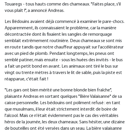
Touaregs - tous hauts comme des chameaux. "Faites place, s'il
vous plaît !", a annoncé Andreas.
Les Bédouins avaient déjà commencé à examiner le pare-chocs.
Apparemment, ils connaissaient le problème, car la manière
décontractée dont ils fixaient les sangles de remorquage
semblait extrêmement routinière. Deux chameaux se sont mis
en route tandis que notre chauffeur appuyait sur l'accélérateur
avec un pied de plomb. Pendant longtemps, les pneus ont
semblé patiner, mais ensuite - sous les huées des invités - le bus
a fait un petit bond en avant. Les animaux ont tiré le bus sur
vingt ou trente mètres à travers le lit de sable, puis la piste est
réapparue, c'était fait !
"Les gars ont bien mérité une bonne blonde bien fraîche",
plaisante Andreas en sortant quelques "Bière Valaisanne" de sa
caisse personnelle. Les bédouins ont poliment refusé : en tant
que musulmans, il leur était strictement interdit de boire de
l'alcool. Mais ce n'était évidemment pas le cas des véritables
héros de la journée, les deux chameaux. Sans hésiter, une dizaine
de bouteilles ont été versées dans un seau. La bière valaisanne