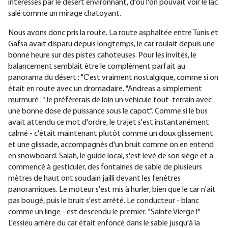
intéressés par le désert environnant, d'où l'on pouvait voir le lac
salé comme un mirage chatoyant.
Nous avons donc pris la route. La route asphaltée entre Tunis et
Gafsa avait disparu depuis longtemps, le car roulait depuis une
bonne heure sur des pistes cahoteuses. Pour les invités, le
balancement semblait être le complément parfait au
panorama du désert : "C'est vraiment nostalgique, comme si on
était en route avec un dromadaire. "Andreas a simplement
murmuré : "Je préférerais de loin un véhicule tout-terrain avec
une bonne dose de puissance sous le capot". Comme si le bus
avait attendu ce mot d'ordre, le trajet s'est instantanément
calmé - c'était maintenant plutôt comme un doux glissement
et une glissade, accompagnés d'un bruit comme on en entend
en snowboard. Salah, le guide local, s'est levé de son siège et a
commencé à gesticuler, des fontaines de sable de plusieurs
mètres de haut ont soudain jailli devant les fenêtres
panoramiques. Le moteur s'est mis à hurler, bien que le car n'ait
pas bougé, puis le bruit s'est arrêté. Le conducteur - blanc
comme un linge - est descendu le premier. "Sainte Vierge !"
L'essieu arrière du car était enfoncé dans le sable jusqu'à la