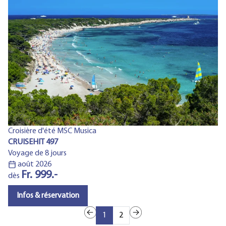
Au
Croisière d'été MSC Musica
CR
CRUISEHIT 497
Vo
Voyage de 8 jours
août 2026
Fr. 999.-
d
dès
Infos & réservation
1
2