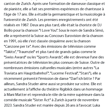
canton de Zurich. Après une formation de danseuse classique et
de pianiste, elle a fait ses premières expériences de chanteuse à
l'âge de 17 ans. Elle a étudié la germanistique et la musicologie à
l'université de Zurich. Les premiers enregistrements ont été
réalisés en 1987. Deux ans plus tard, elle était la choriste de DJ
BoBo pour la chanson "I Love You". Sous le nom de Sandra Simó,
elle a représenté la Suisse au Concours Eurovision de la chanson
en 1991, où elle s'est classée cinquième avec la chanson
"Canzone per te". Avec des émissions de télévision comme
"Takito", "Traumziel" et plus tard de grands galas
comme le
"Swiss Award" ou les "Sports Awards", elle est devenue l'une des
présentatrices de télévision les plus connues de Suisse. Outre de
nombreuses émissions culturelles musicales (entre autres "La
Traviata am Hauptbahnhof", "Lucerne Festival", "Stars"), elle a
récemment présenté l'émission de danse "Darf ich bitte ? Par
ailleurs, Sandra Studer aime aussi se produire sur scène. Elle est
actuellement à l'affiche du théâtre Rigiblick dans un hommage
à Mani Matter et reprendra le rôle de la mère supérieure dans la
comédie musicale "Sister Äct" à Zurich à partir de novembre
2023. Sandra Studer est mariée depuis 26 ans à l'avocat Luka