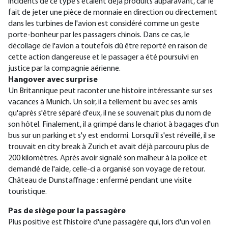
incidents de ce type s'étaient déjà produits auparavant, car le
fait de jeter une pièce de monnaie en direction ou directement
dans les turbines de l'avion est considéré comme un geste
porte-bonheur par les passagers chinois. Dans ce cas, le
décollage de l'avion a toutefois dû être reporté en raison de
cette action dangereuse et le passager a été poursuivi en
justice par la compagnie aérienne.
Hangover avec surprise
Un Britannique peut raconter une histoire intéressante sur ses
vacances à Munich. Un soir, il a tellement bu avec ses amis
qu'après s'être séparé d'eux, il ne se souvenait plus du nom de
son hôtel. Finalement, il a grimpé dans le chariot à bagages d'un
bus sur un parking et s'y est endormi. Lorsqu'il s'est réveillé, il se
trouvait en city break à Zurich et avait déjà parcouru plus de
200 kilomètres. Après avoir signalé son malheur à la police et
demandé de l'aide, celle-ci a organisé son voyage de retour.
Château de Dunstaffnage : enfermé pendant une visite
touristique.
Pas de siège pour la passagère
Plus positive est l'histoire d'une passagère qui, lors d'un vol en