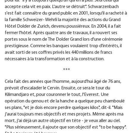
pour lui. "Il y a toujours quelqu'un qui en a plus. Seul celui qui
accepte cela vit en paix. L'autre se détruit". Schwarzenbach
s'est fait connaître du grand public en 2001, lorsqu'il a racheté à
la famille Schweizer- Wehrli la majorité des actions du Grand
Hôtel Dolder de Zurich, devenu poussiéreux. En 2004, il a fait
fermer l'hôtel. Après quatre ans de travaux, il a rouvert ses
portes sous le nom de The Dolder Grand lors d'une cérémonie
prestigieuse. Comme les banques voulaient trop d'intérêts, il
avait sorti de ses coffres privés les 440 millions de francs
nécessaires à la transformation et à la construction.
***
Cela fait des années que l'homme, aujourd'hui âgé de 76 ans,
prévoit d'escalader le Cervin. Ensuite, ce sera le tour du
Kilimandjaro et, pour couronner le tout, l'Everest. Une
opération du genou et de la hanche a quelque peu chamboulé
ses plans, "et je dois encore perdre quelques kilos", dit-il. "Mais
j'aurai toujours mes objectifs et mes projets. Même après ma
mort, j'ai déjà un autre objectif en tête - je veux aller au ciel.
"Plus sérieusement, il ajoute que son objectif est "to be happy".