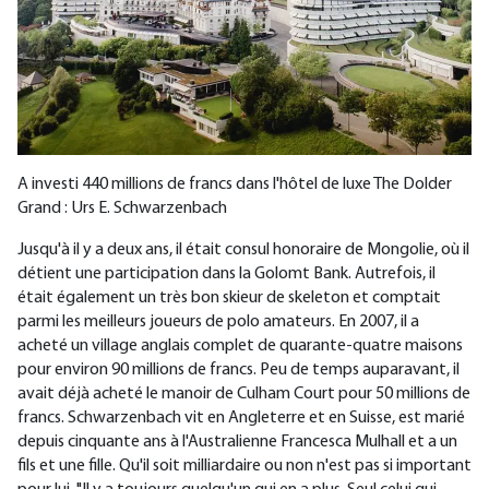
A investi 440 millions de francs dans l'hôtel de luxe The Dolder
Grand : Urs E. Schwarzenbach
Jusqu'à il y a deux ans, il était consul honoraire de Mongolie, où il
détient une participation dans la Golomt Bank. Autrefois, il
était également un très bon skieur de skeleton et comptait
parmi les meilleurs joueurs de polo amateurs. En 2007, il a
acheté un village anglais complet de quarante-quatre maisons
pour environ 90 millions de francs. Peu de temps auparavant, il
avait déjà acheté le manoir de Culham Court pour 50 millions de
francs. Schwarzenbach vit en Angleterre et en Suisse, est marié
depuis cinquante ans à l'Australienne Francesca Mulhall et a un
fils et une fille. Qu'il soit milliardaire ou non n'est pas si important