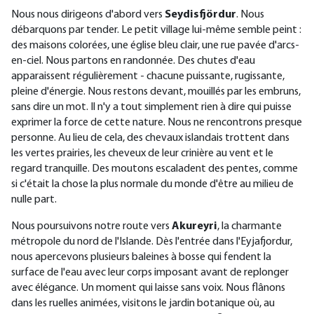
Nous nous dirigeons d'abord vers
Seydisfjördur
. Nous
débarquons par tender. Le petit village lui-même semble peint :
des maisons colorées, une église bleu clair, une rue pavée d'arcs-
en-ciel. Nous partons en randonnée. Des chutes d'eau
apparaissent régulièrement - chacune puissante, rugissante,
pleine d'énergie. Nous restons devant, mouillés par les embruns,
sans dire un mot. Il n'y a tout simplement rien à dire qui puisse
exprimer la force de cette nature. Nous ne rencontrons presque
personne. Au lieu de cela, des chevaux islandais trottent dans
les vertes prairies, les cheveux de leur crinière au vent et le
regard tranquille. Des moutons escaladent des pentes, comme
si c'était la chose la plus normale du monde d'être au milieu de
nulle part.
Nous poursuivons notre route vers
Akureyri
, la charmante
métropole du nord de l'Islande. Dès l'entrée dans l'Eyjafjordur,
nous apercevons plusieurs baleines à bosse qui fendent la
surface de l'eau avec leur corps imposant avant de replonger
avec élégance. Un moment qui laisse sans voix. Nous flânons
dans les ruelles animées, visitons le jardin botanique où, au