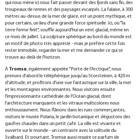
qui nous mène ici nous fait passer devant des fjords sans fin, des
troupeaux de rennes et des paysages escarpés. La falaise, à 300
mètres au-dessus de la mer de glace, est un point mythique, et
pour certains, un lieu d'une grande force spirituelle. Ici, où "la
terre ferme finit", souffle aujourd'hui un vent glacial, même en
ce mois de juillet. La sculpture sphérique au bord du monde est
un motif de photo très apprécié - mais je préfère cette fois
rester immobile, regarder la mer et me demander ce qui se
trouve au-delà de l'horizon.
À
Tromsø
, également appelée "Porte de l'Arctique", nous
prenons d'abord le téléphérique jusqu'au Storsteinen, à 420 m
d'altitude, et profitons d'une vue fantastique sur la ville, la mer
et les montagnes environnantes. Nous visitons ensuite
l'impressionnante cathédrale de l'Océan glacial, dont
l'architecture marquante et les vitraux multicolores nous
enthousiasment. Nous flânons dans les rues commerçantes,
visitons le musée Polaria, le jardin botanique et dégustons des
gaufres chaudes dans un petit café. La ville est vivante et
ouverte sur le monde - un contraste avec la solitude du
Svalbard. Et pourtant, Tromsø aussi respire ce parfum de