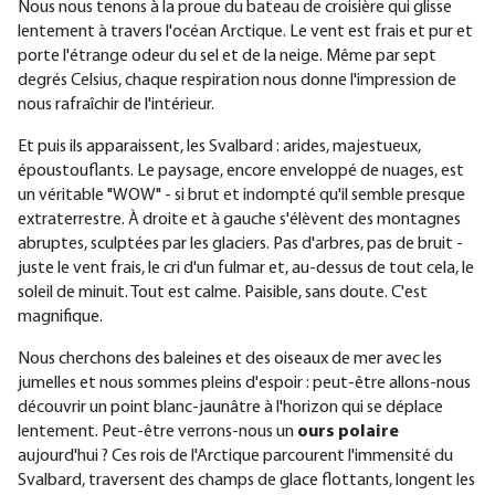
Nous nous tenons à la proue du bateau de croisière qui glisse
lentement à travers l'océan Arctique. Le vent est frais et pur et
porte l'étrange odeur du sel et de la neige. Même par sept
degrés Celsius, chaque respiration nous donne l'impression de
nous rafraîchir de l'intérieur.
Et puis ils apparaissent, les Svalbard : arides, majestueux,
époustouflants. Le paysage, encore enveloppé de nuages, est
un véritable "WOW" - si brut et indompté qu'il semble presque
extraterrestre. À droite et à gauche s'élèvent des montagnes
abruptes, sculptées par les glaciers. Pas d'arbres, pas de bruit -
juste le vent frais, le cri d'un fulmar et, au-dessus de tout cela, le
soleil de minuit. Tout est calme. Paisible, sans doute. C'est
magnifique.
Nous cherchons des baleines et des oiseaux de mer avec les
jumelles et nous sommes pleins d'espoir : peut-être allons-nous
découvrir un point blanc-jaunâtre à l'horizon qui se déplace
lentement. Peut-être verrons-nous un
ours polaire
aujourd'hui ? Ces rois de l'Arctique parcourent l'immensité du
Svalbard, traversent des champs de glace flottants, longent les