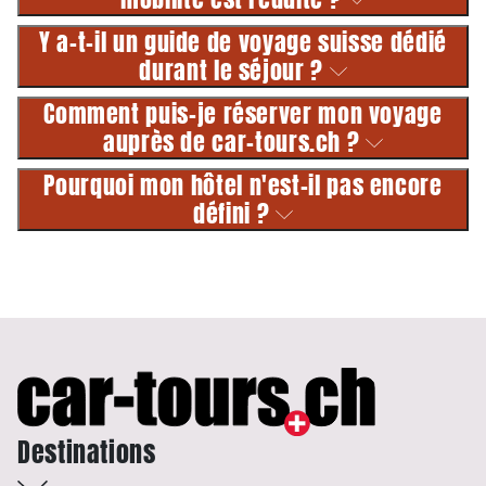
Y a-t-il un guide de voyage suisse dédié
durant le séjour ?
Comment puis-je réserver mon voyage
auprès de car-tours.ch ?
Pourquoi mon hôtel n'est-il pas encore
défini ?
Destinations