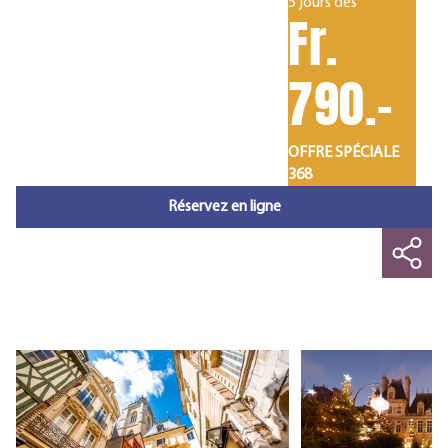
5 jours dès
Fr.
790.-
OFFRE SPÉCIALE
368
Réservez en ligne