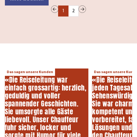
1
2
Das sagen unsere Kunden
Das sagen unsere Kund
«Die Reiseleitung war
«Die Reiseleit
einfach grossartig: herzlich,
jeden Tagesabla
geduldig und voller
Sehenswürdigk
spannender Geschichten.
Sie war charma
Sie umsorgte alle Gäste
kompetent und 
liebevoll. Unser Chauffeur
vorbereitet, fan
fuhr sicher, locker und
Lösungen und u
sorgte mit Humor für viele
den Chauffeur. 