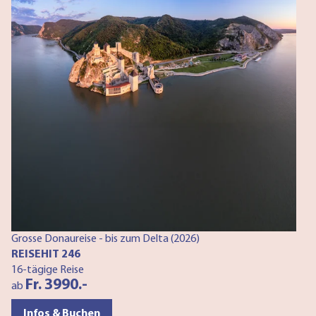
No
R
6-
a
Grosse Donaureise - bis zum Delta (2026)
REISEHIT 246
16-tägige Reise
Fr. 3990.-
ab
Infos & Buchen