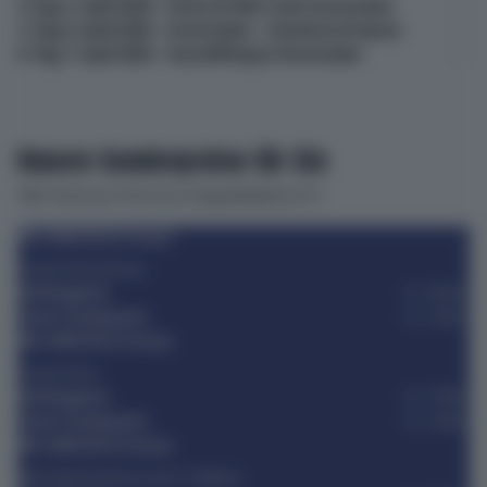
4. Tag, 5. April 2026 – Hoorn & Fahrt nach Amsterdam
5. Tag, 6. April 2026 – Amsterdam – Grachten & Gassen
6. Tag, 7. April 2026 – Ausschiffung in Amsterdam
Unsere Sonderpreise für Sie
Alle Preise pro Person in Doppelkabine in Fr.
MS AMADEUS Amara
Hauptdeck hinten
Katalogpreis
Fr. 1650.-
Unser Sonderpreis
Fr. 1250.-
MS AMADEUS Amara
Hauptdeck
Katalogpreis
Fr. 1790.-
Unser Sonderpreis
Fr. 1390.-
MS AMADEUS Amara
Mitteldeck hinten mit fr. Balkon