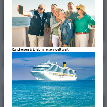
MS AMADEUS Amara
Rundreisen & Erlebnisreisen weltweit
Leistungen - Alles schon dabei!
Fahrt im komfortablen Extrabus
Flussreise auf der MS AMADEUS Amara***** gemäss