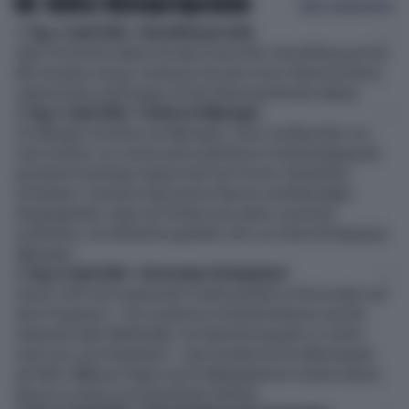
Ihr tolles Reiseprogramm
Alles einblenden
1. Tag, 2. April 2026 – Einschiffung in Köln
Fahrt im komfortablen Extrabus nach Köln. Einschiffung auf der
MS Amadeus Amara. Geniessen Sie den ersten Abend an Bord,
während das Schiff gegen 20 Uhr Richtung Norden ablegt.
2. Tag, 3. April 2026 – Arnhem & Nijmegen
Am Morgen erreichen wir Nijmegen. Unser Ausflug führt uns
nach Arnhem, wo wir bei einem geführten Stadtrundgang die
geschichtsträchtige Hauptstadt der Provinz Gelderland
entdecken. Zwischen imposanten Bauten und lebendiger
Vergangenheit zeigt sich Arnhem als wahres Juwel der
Architektur. Am Nachmittag bleibt Zeit zur freien Verfügung in
Nijmegen.
3. Tag, 4. April 2026 – Rotterdam & Keukenhof
Heute steht eine spannende Stadtrundfahrt in Rotterdam auf
dem Programm – mit modernen Architekturikonen und der
eindrucksvollen Markthalle. Am Nachmittag geht es weiter
nach Lisse zum Keukenhof – dem berühmtesten Blumenpark
der Welt. Millionen Tulpen und Frühlingsblumen machen diesen
Besuch zu einem unvergesslichen Erlebnis.