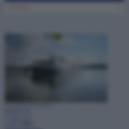
Von Berlin nach Hamburg
REISEHIT 378
9-tägige Reise
Fr. 1599.-
ab