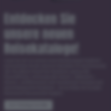
Entdecken Sie
unsere neuen
Reisekataloge!
Lassen Sie sich von unseren neuen Reisekatalogen inspirieren
und entdecken Sie die schönsten Reiseideen für das kommende
Jahr. Ob exklusive Royal Class Rundreisen, genussvolle
Flussschiffreisen, stimmungsvolle Advents-, Weihnachts-,
Silvester- und Winterreisen oder faszinierende Fernreisen und
abwechslungsreiche Rundreisen – bei uns finden Sie für jeden
Reisewunsch das passende Angebot.
Jetzt Kataloge bestellen