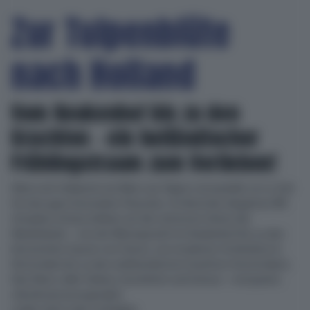
Zur Tulpenblüte
nach Holland
Vom Keukenhof bis zu den
Grachten – ein holländischer
Frühlingstraum zum Verlieben!
Wenn sich Holland in ein Meer aus Tulpen verwandelt, ist es Zeit
für eine ganz besondere Flussreise. An Bord der eleganten MS
Amadeus Amara erleben wir die schönsten Seiten der
Niederlande – von der Blütenpracht im Keukenhof bis zu den
historischen Gassen von Hoorn, von moderner Architektur in
Rotterdam bis zu den weltberühmten Grachten Amsterdams.
Eine Reise voller Farben, Geschichte und Genuss – entspannt,
stilvoll und unvergesslich.