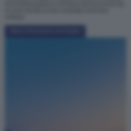
Sie bei Kaffeehauskultur im Café Vienna oder lassen Sie den Tag
mit einem Glas Wein auf dem weitläufigen Sonnendeck
ausklingen.
Weitere Informationen und Deckplan