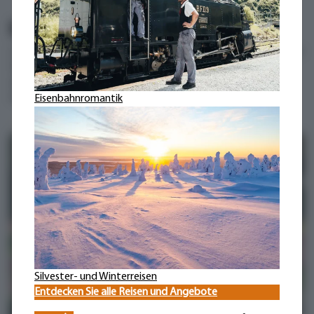
Unser spannender Reiseblog
Lesen und erleben Sie, was unsere Gäste auf Reisen rund um den
Globus entdecken! Packende Berichte, beeindruckende Fotos,
aktuelle Reisetipps, humorvolle Anekdoten und faszinierende
Neuigkeiten aus der Welt von car-tours.ch erwarten Sie.
Eisenbahnromantik
Reisebericht
Silvester- und Winterreisen
Entdecken Sie alle Reisen und Angebote