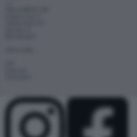
Telefon 0848 00 77 88
info@car-tours.ch
Holiday Partner AG
Talstrasse 24
8852 Altendorf
Offene Stellen
AGB
Impressum
Datenschutz