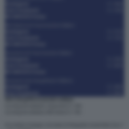
Katalogpreis
Fr. 1990.-
Unser Sonderpreis
Fr. 1590.-
MS AMADEUS Amara
Mitteldeck mit französischem Balkon
Katalogpreis
Fr. 2150.-
Unser Sonderpreis
Fr. 1750.-
MS AMADEUS Amara
Oberdeck mit französischem Balkon
Katalogpreis
Fr. 2290.-
Unser Sonderpreis
Fr. 1890.-
MS AMADEUS Amara
Oberdeck Suite (begehbarer Balkon)
Katalogpreis
Fr. 2490.-
Unser Sonderpreis
Fr. 2090.-
Nicht inbegriffen/zusätzlich wählbar:
Zuschlag Einzelkabine Hauptdeck Fr. 590.-
Zuschlag Einzelkabine Mitteldeck Fr. 790.-
Persönliche Auslagen, Getränke & Trinkgelder (empfohlen Euro 7