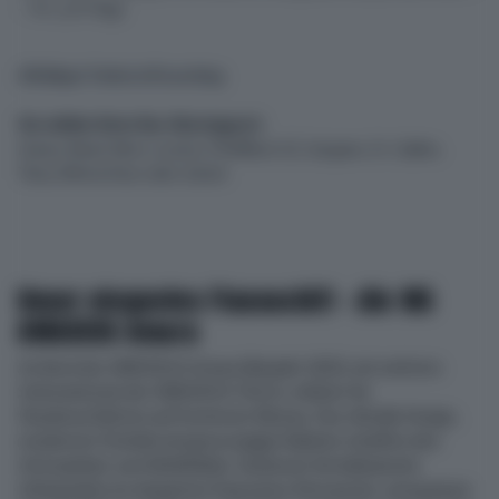
– 10.- p.P./Tag)
Allfälliger Treibstoffzuschlag
Sie wählen Ihren Bus-Einsteigeort:
Aarau, Basel, Bern, Luzern, Pfäffikon SZ, Sargans, St. Gallen,
Thun, Winterthur oder Zürich
Unser elegantes Flussschiff – die MS
AMADEUS Amara
An Bord der AMADEUS Amara (Baujahr 2025), ein weiteres
Schmuckstück der AMADEUS-Flotte, erleben Sie
Flusskreuzfahrten auf höchstem Niveau. Das stilvolle Design,
modernste Technik und grosszügige Kabinen schaffen eine
Atmosphäre zum Wohlfühlen. Geniessen Sie kulinarische
Höhepunkte im eleganten Panorama-Restaurant, entspannen