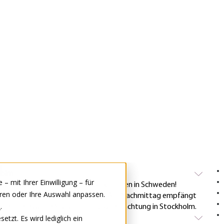
Alles einblenden
er
over, wo wir im Hotel mit dem Nachtessen erwartet werden.
Rei
ch Schweden
n schönen Mittagshalt in Hamburg. Am Abend schiffen wir in
Dies
olle Überfahrt nach Schweden beginnt. Nachtessen und
Clas
holm
in den Hafen von Göteborg – Willkommen in Schweden!
bekannt für seine Zuckerstangen. Am Nachmittag empfängt
f eine interessante Stadtführung. Übernachtung in Stockholm.
s Umea