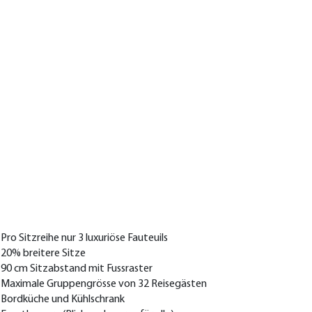
sen in der Royal Class
e besondere Reise führen wir mit dem neuen Royal
s Bus von Gerber Reisen aus.
Pro Sitzreihe nur 3 luxuriöse Fauteuils
20% breitere Sitze
90 cm Sitzabstand mit Fussraster
Maximale Gruppengrösse von 32 Reisegästen
Bordküche und Kühlschrank