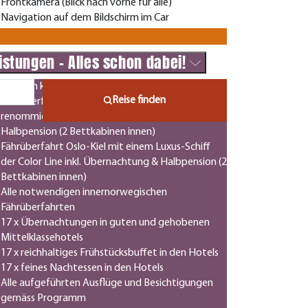
Frontkamera (Blick nach vorne für alle)
Navigation auf dem Bildschirm im Car
Gratis WLAN im Car
istungen - Alles schon dabei!
Fahrt im komfortablen Royal Class Bus
Fährüberfahrt Kiel-Göteborg mit der
renommierten Stena Line inkl. Übernachtung &
Halbpension (2 Bettkabinen innen)
Fährüberfahrt Oslo-Kiel mit einem Luxus-Schiff
der Color Line inkl. Übernachtung & Halbpension (2
Bettkabinen innen)
Alle notwendigen innernorwegischen
Fährüberfahrten
17 x Übernachtungen in guten und gehobenen
Mittelklassehotels
17 x reichhaltiges Frühstücksbuffet in den Hotels
17 x feines Nachtessen in den Hotels
Alle aufgeführten Ausflüge und Besichtigungen
gemäss Programm