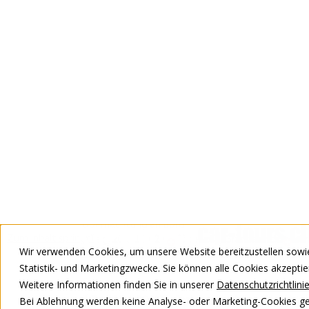
Ihr tolles Reiseprogramm
1. Tag, 18. Juli 2027 – Start ins grosse Nordabenteu
Fahrt im komfortablen Royal Class Bus nach Hann
2. Tag, 19. Juli 2027 – Hamburg und Überfahrt na
Auf unserer Weiterfahrt nach Kiel machen wir eine
Kiel auf die komfortable Fähre ein – unsere stilv
Übernachtung an Bord.
3. Tag, 20. Juli 2027 – Göteborg, Gränna und Stock
Am Morgen gleiten wir durch den Schärengarten 
Unterwegs machen wir Halt im hübschen Gränna, 
uns Stockholm in voller Pracht. Freuen Sie sich au
4. Tag, 21. Juli 2027 – Entlang der Hohen Küste bi