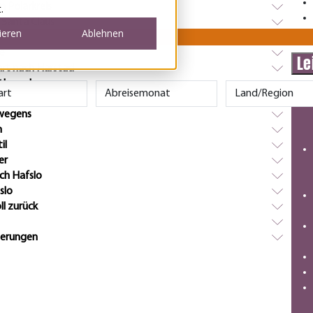
m Polarkreis
d Santa Claus
le
Le
ahrt nach Harstad
ntlang des
rwegens
m
il
er
ach Hafslo
slo
ll zurück
nnerungen