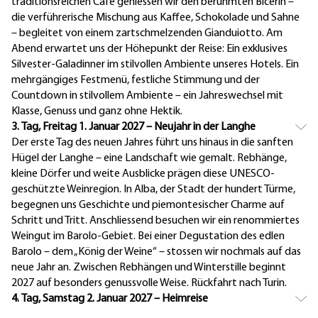
traditionsreichen Café geniessen wir den berühmten Bicerin –
die verführerische Mischung aus Kaffee, Schokolade und Sahne
– begleitet von einem zartschmelzenden Gianduiotto. Am
Abend erwartet uns der Höhepunkt der Reise: Ein exklusives
Silvester-Galadinner im stilvollen Ambiente unseres Hotels. Ein
mehrgängiges Festmenü, festliche Stimmung und der
Countdown in stilvollem Ambiente – ein Jahreswechsel mit
Klasse, Genuss und ganz ohne Hektik.
3. Tag, Freitag 1. Januar 2027 – Neujahr in der Langhe
Der erste Tag des neuen Jahres führt uns hinaus in die sanften
Hügel der Langhe – eine Landschaft wie gemalt. Rebhänge,
kleine Dörfer und weite Ausblicke prägen diese UNESCO-
geschützte Weinregion. In Alba, der Stadt der hundert Türme,
begegnen uns Geschichte und piemontesischer Charme auf
Schritt und Tritt. Anschliessend besuchen wir ein renommiertes
Weingut im Barolo-Gebiet. Bei einer Degustation des edlen
Barolo – dem „König der Weine“ – stossen wir nochmals auf das
neue Jahr an. Zwischen Rebhängen und Winterstille beginnt
2027 auf besonders genussvolle Weise. Rückfahrt nach Turin.
4. Tag, Samstag 2. Januar 2027 – Heimreise