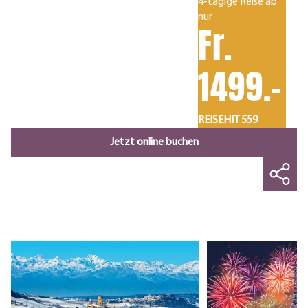
4-tägige Reise ab
nur
Fr.
1499.-
REISEHIT 559
Jetzt online buchen