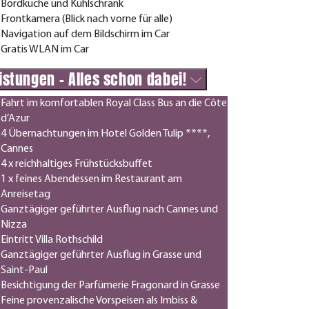
Bordküche und Kühlschrank
Frontkamera (Blick nach vorne für alle)
Navigation auf dem Bildschirm im Car
Gratis WLAN im Car
istungen - Alles schon dabei!
Fahrt im komfortablen Royal Class Bus an die Côte
d’Azur
4 Übernachtungen im Hotel Golden Tulip ****,
Cannes
4 x reichhaltiges Frühstücksbuffet
1 x feines Abendessen im Restaurant am
Anreisetag
Ganztägiger geführter Ausflug nach Cannes und
Nizza
Eintritt Villa Rothschild
Ganztägiger geführter Ausflug in Grasse und
Saint-Paul
Besichtigung der Parfümerie Fragonard in Grasse
Feine provenzalische Vorspeisen als Imbiss &