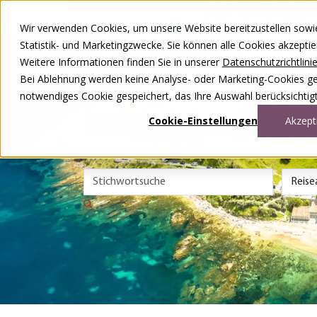
Zum Inhalt springen
Wir verwenden Cookies, um unsere Website bereitzustellen sowie –
Unsere Reisen
Statistik- und Marketingzwecke. Sie können alle Cookies akzepti
Rund ums Reisen
Weitere Informationen finden Sie in unserer
Datenschutzrichtlini
Über uns
Kontakt
Bei Ablehnung werden keine Analyse- oder Marketing-Cookies gese
Wettbewerb
notwendiges Cookie gespeichert, das Ihre Auswahl berücksichtigt
DE
FR
Cookie-Einstellungen
Akzept
0848 00 77 88