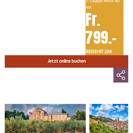
5-tägige Reise ab
nur
Fr.
799.-
REISEHIT 234
Jetzt online buchen