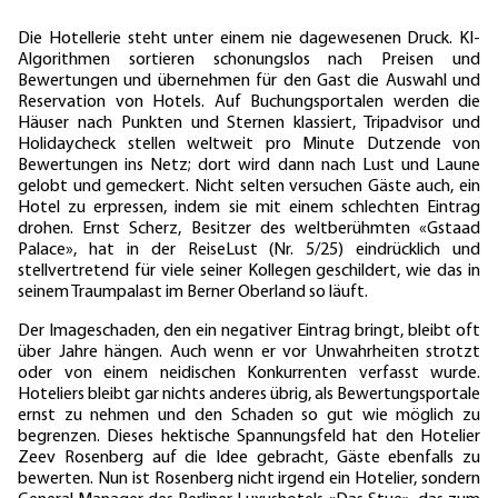
Die Hotellerie steht unter einem nie dagewesenen Druck. KI-
Algorithmen sortieren schonungslos nach Preisen und
Bewertungen und übernehmen für den Gast die Auswahl und
Reservation von Hotels. Auf Buchungsportalen werden die
Häuser nach Punkten und Sternen klassiert, Tripadvisor und
Holidaycheck stellen weltweit pro Minute Dutzende von
Bewertungen ins Netz; dort wird dann nach Lust und Laune
gelobt und gemeckert. Nicht selten versuchen Gäste auch, ein
Hotel zu erpressen, indem sie mit einem schlechten Eintrag
drohen. Ernst Scherz, Besitzer des weltberühmten «Gstaad
Palace», hat in der ReiseLust (Nr. 5/25) eindrücklich und
stellvertretend für viele seiner Kollegen geschildert, wie das in
seinem Traumpalast im Berner Oberland so läuft.
Der Imageschaden, den ein negativer Eintrag bringt, bleibt oft
über Jahre hängen. Auch wenn er vor Unwahrheiten strotzt
oder von einem neidischen Konkurrenten verfasst wurde.
Hoteliers bleibt gar nichts anderes übrig, als Bewertungsportale
ernst zu nehmen und den Schaden so gut wie möglich zu
begrenzen. Dieses hektische Spannungsfeld hat den Hotelier
Zeev Rosenberg auf die
Idee gebracht, Gäste ebenfalls zu
bewerten. Nun ist Rosenberg nicht irgend ein Hotelier, sondern