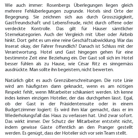
Wie auch immer: Rosenbergs Überlegungen liegen gleich
mehrere Fehlüberlegungen zugrunde. Hotels sind Orte der
Begegnung. Sie zeichnen sich aus durch Grosszügigkeit,
Gastfreundschaft und Lebensfreude, nicht durch offene oder
verdeckte Kontrolle. Das gilt für Häuser sämtlicher
Sternekategorien. Auch der Vergleich mit Uber oder Airbnb
hinkt. Dort geht es um eine reine Geschäftsabwicklung. War das
Inserat okay, der Fahrer freundlich? Danach ist Schluss mit der
Verantwortung. Hotel und Gast hingegen gehen für eine
bestimmte Zeit eine Beziehung ein. Der Gast soll sich im Hotel
besser fühlen als zu Hause, wie César Ritz es sinngemäss
ausdrückte. Man sollte ihn begeistern, nicht bewerten.
Natürlich gibt es auch Grenzüberschreitungen. Die rote Linie
wird am häufigsten dann geknackt, wenn es am nötigen
Respekt fehlt, wenn Mitarbeiter schikaniert werden. Ich kenne
indes keinen einzigen Hotelier, der das durchgehen lässt. Egal,
ob der Gast in der Präsidentensuite oder in einem
Budgetzimmer logiert: Es wird ihm klar gemacht, dass er im
Wiederholungsfall das Haus zu verlassen hat. Und zwar sofort.
Das wirkt immer. Der Schutz der Mitarbeiter entsteht nicht,
indem gewisse Gäste öffentlich an den Pranger gestellt
werden. Es genügt, dass der Hotelier sich vor sein Team stellt.