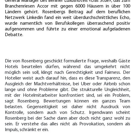
General Manager des Berliner Luxushotels «Das Stue», das zum
Branchenriesen Accor mit gegen 6000 Häusern in über 100
Ländern gehört. Rosenbergs Beitrag auf dem beruflichen
Netzwerk Linkedin fand ein weit überdurchschnittliches Echo,
wurde namentlich von Berufskollegen überraschend positiv
aufgenommen und führte zu einer emotional aufgeladenen
Debatte.
Die von Rosenberg geschickt formulierte Frage, weshalb Gäste
Hotels beurteilen dürfen, während das umgekehrt nicht
möglich sein soll, klingt nach Gerechtigkeit und Fairness. Der
Hotelier weist auch darauf hin, dass es diese Transparenz, den
Ausgleich der Machtverhältnisse, bei Uber oder Airbnb schon
lange und ohne Probleme gibt. Die strukturelle Ungleichheit,
mit der Hotelmitarbeiter konfrontiert sind, sei ein Problem,
sagt Rosenberg. Bewertungen können ein ganzes Team
belasten. Gegenseitigkeit sei daher nicht Ausdruck von
Kontrolle, sondern auch von Schutz. Irgendwann scheint
Rosenberg bei der Sache dann aber doch nicht ganz wohl zu
sein. Er verstehe das alles nicht als Provokation, sondern als
Impuls, schränkt er ein.