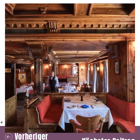
Bleibt noch die Frage, wer den Gast überhaupt bewerten soll.
Ist es der Hotelier, der ihn kaum gesehen hat? Ist es die
Rezeptionistin, die ihn beim Einchecken als gestresst und
unfreundlich kennengelernt hat? Ist es der Koch, bei dem er,
vielleicht zu Recht, reklamiert hat? Ist es das Zimmermädchen,
das sich über seinen Hang zum Chaotentum geärgert hat? Oder
setzt man gar eine Jury ein?
Hotels verkaufen nicht bloss Zimmer, sie verkaufen auch
Vertrauen und Privacy. Nicht jeder Gast möchte, dass alle Welt
weiss, wo er gerade abgestiegen ist. Dass er nach dem
Begleichen der vielleicht saftigen Rechnung auch noch
bewertet werden soll, ist – eine Schnapsidee.
Karl Wild
+
Vorheriger