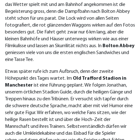
das Wetter spielt mit und am Bahnhof angekommen ist die
Begeisterung gross, denn die Dampfbahn nach Bolton Abbey
steht schon für uns parat. Die Lock wird von allen Seiten
fotografiert, die rot glänzenden Waggons wirken auf den Fotos
besonders gut. Die Fahrt geht zwar nur 6 km lang, aber die
kleinen Bahnhöfe und Häuser unterwegs wirken wie aus einer
Filmkulisse und lassen an Skurrilität nichts aus. In
Bolton Abbey
geniessen viele von uns die ersten englischen Sandwiches und
eine Tasse Tee.
Etwas später rufe ich zum Aufbruch, denn der zweite
Höhepunkt des Tages wartet. Im
Old Trafford Stadion in
Manchester
ist eine Führung geplant. Wir folgen Jonathan,
unserem örtlichen Stadion Guide, durch die heiligen Gänge und
Treppen hinaus zu den Tribünen. Er versucht sich tapfer durch
die schwere deutsche Sprache, macht aber mit viel Humor eine
sehr gute Figur. Wir erfahren, wo welche Fans sitzen, wie der
heilige Rasen bestellt ist und über die Hoch-Zeit der
Mannschaft und ihres Trainers. Selbstverständlich dürfen wir
auch die Umkleidekabine und das Eisbad für die Spieler