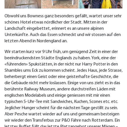
Obwohl uns Bowness ganz besonders gefällt, wartet unser sehr
schönes Hotel etwas nördlicher der Stadt. Mitten in der
Landschaft eingebettet, erinnert es an unsere alpinen
Unterkünfte. Auch das Essen schmeckt und wir stossen auf den
letzten Abend in Nordengland an.
Wir starten kurz vor 9 Uhr früh, um genügend Zeit in einer der
beeindruckendsten Städte Englands zu haben. York, eine der
«führenden» Spukstätten, in der nicht nur Harry Potter in den
Shambles ums Eck zu kommen scheint. Jedes Haus, jede Strasse,
beherbergt einen Geist oder eine geisterhafte Geschichte, die
die Gebäude nicht mehr loslassen. Einige von uns zieht es in das
berühmte Railway Museum, andere durchstreifen Läden mit
englischen Modelabels und einige geniessen mit mir einen
typischen 5-Uhr-Tee mit Sandwiches, Kuchen, Scones etc. etc.
Jeglicher Hunger scheint für die nächsten Tage gestillt zu sein.
Aber Pesche wartet wieder auf uns und gemeinsam besteigen
wir wieder den Transferbus zur P&O Fähre nach Rotterdam. Ein
letztes Buffet füllt das letzte Platzangebot unserer Mägen –