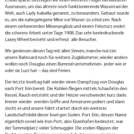
Etwas später besteigen wir einen weiteren Hügel viel kleineren
Ausmasses, um das älteste noch funktionierende Wasserrad der
Welt, auch Lady Isabella genannt, zu bewundern. Gebaut wurde
es, um die nahegelegene Mine vor Wasser zu schützen. Nach
einem verheerenden Minenunglück und einem Felssturz endet
die schwere Arbeit unter Tage 1908. Das sehr beeindruckende
Laxey Wheel besteht und erfreut alle Besucher.
Wir geniessen diesen Tag mit allen Sinnen, manche nutzen
unsere Bahncard noch für weitere Zugkilometer, wieder andere
wollen noch Douglas einen Bummel unternehmen- jeder wie er
oder sie Lust hat – das sind Ferien.
Der letzte Inseltag hält wieder einen Dampfzug von Douglas
nach Port Erin bereit. Die Kohlen fliegen mittels Schaufel in den
Kessel, Rauch entsteht und der Heizer verschwindet kurz darin.
Immer wieder werden Griffe und Armaturen poliert und dann
zischt es und unsere Fahrt startet durch ein weiteres
Landschaftsbild dieser Insel gen Süden. Port Erin, dessen Name
eigentlich soviel wie Iron Port, also Eisenhafen bedeutet, war
der Tummelplatz vieler Schmuggler. Die steilen Klippen der