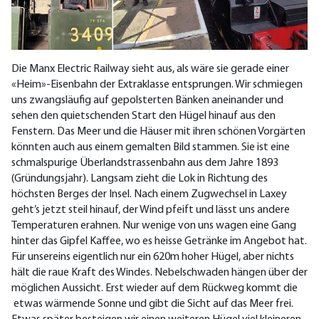
Die Manx Electric Railway sieht aus, als wäre sie gerade einer
«Heim»-Eisenbahn der Extraklasse entsprungen. Wir schmiegen
uns zwangsläufig auf gepolsterten Bänken aneinander und
sehen den quietschenden Start den Hügel hinauf aus den
Fenstern. Das Meer und die Häuser mit ihren schönen Vorgärten
könnten auch aus einem gemalten Bild stammen. Sie ist eine
schmalspurige Überlandstrassenbahn aus dem Jahre 1893
(Gründungsjahr). Langsam zieht die Lok in Richtung des
höchsten Berges der Insel. Nach einem Zugwechsel in Laxey
geht’s jetzt steil hinauf, der Wind pfeift und lässt uns andere
Temperaturen erahnen. Nur wenige von uns wagen eine Gang
hinter das Gipfel Kaffee, wo es heisse Getränke im Angebot hat.
Für unsereins eigentlich nur ein 620m hoher Hügel, aber nichts
hält die raue Kraft des Windes. Nebelschwaden hängen über der
möglichen Aussicht. Erst wieder auf dem Rückweg kommt die
etwas wärmende Sonne und gibt die Sicht auf das Meer frei.