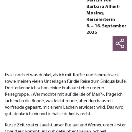
Bericht von
Barbara Alheit-
Mosing,
Reiseleiterin
8. – 16. September
2025
Es ist noch etwas dunkel, als ich mit Koffer und Fährrucksack
sowie meinen vielen Unterlagen für die Reise zum Sihlquai laufe.
Dort erkenne ich schon einige Frühaufsteher unserer
Reisegruppe. «Wer möchte mit auf die Isle of Man?», frage ich
lachend in die Runde, was leicht müde, aber durchaus mit
Vorfreude gepaart, mit einem Lächeln erwidert wird. Das wird
gut, denke ich mir und behalte definitiv recht.
Kurze Zeit später taucht unser Bus auf und Werner, unser erster
Chauffeur, kommt uns gut gelaunt entgegen. Schnell