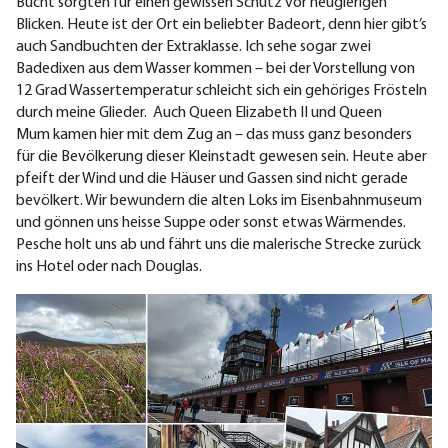
Bucht sorgten für einen gewissen Schutz vor neugierigen
Blicken. Heute ist der Ort ein beliebter Badeort, denn hier gibt’s
auch Sandbuchten der Extraklasse. Ich sehe sogar zwei
Badedixen aus dem Wasser kommen – bei der Vorstellung von
12 Grad Wassertemperatur schleicht sich ein gehöriges Frösteln
durch meine Glieder. Auch Queen Elizabeth II und Queen
Mum kamen hier mit dem Zug an – das muss ganz besonders
für die Bevölkerung dieser Kleinstadt gewesen sein. Heute aber
pfeift der Wind und die Häuser und Gassen sind nicht gerade
bevölkert. Wir bewundern die alten Loks im Eisenbahnmuseum
und gönnen uns heisse Suppe oder sonst etwas Wärmendes.
Pesche holt uns ab und fährt uns die malerische Strecke zurück
ins Hotel oder nach Douglas.