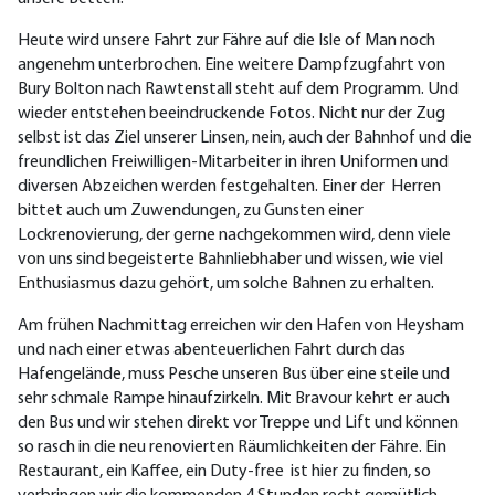
Heute wird unsere Fahrt zur Fähre auf die Isle of Man noch
angenehm unterbrochen. Eine weitere Dampfzugfahrt von
Bury Bolton nach Rawtenstall steht auf dem Programm. Und
wieder entstehen beeindruckende Fotos. Nicht nur der Zug
selbst ist das Ziel unserer Linsen, nein, auch der Bahnhof und die
freundlichen Freiwilligen-Mitarbeiter in ihren Uniformen und
diversen Abzeichen werden festgehalten. Einer der Herren
bittet auch um Zuwendungen, zu Gunsten einer
Lockrenovierung, der gerne nachgekommen wird, denn viele
von uns sind begeisterte Bahnliebhaber und wissen, wie viel
Enthusiasmus dazu gehört, um solche Bahnen zu erhalten.
Am frühen Nachmittag erreichen wir den Hafen von Heysham
und nach einer etwas abenteuerlichen Fahrt durch das
Hafengelände, muss Pesche unseren Bus über eine steile und
sehr schmale Rampe hinaufzirkeln. Mit Bravour kehrt er auch
den Bus und wir stehen direkt vor Treppe und Lift und können
so rasch in die neu renovierten Räumlichkeiten der Fähre. Ein
Restaurant, ein Kaffee, ein Duty-free ist hier zu finden, so