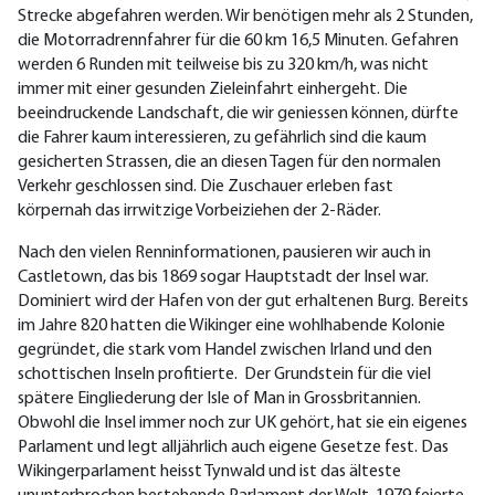
Strecke abgefahren werden. Wir benötigen mehr als 2 Stunden,
die Motorradrennfahrer für die 60 km 16,5 Minuten. Gefahren
werden 6 Runden mit teilweise bis zu 320 km/h, was nicht
immer mit einer gesunden Zieleinfahrt einhergeht. Die
beeindruckende Landschaft, die wir geniessen können, dürfte
die Fahrer kaum interessieren, zu gefährlich sind die kaum
gesicherten Strassen, die an diesen Tagen für den normalen
Verkehr geschlossen sind. Die Zuschauer erleben fast
körpernah das irrwitzige Vorbeiziehen der 2-Räder.
Nach den vielen Renninformationen, pausieren wir auch in
Castletown, das bis 1869 sogar Hauptstadt der Insel war.
Dominiert wird der Hafen von der gut erhaltenen Burg. Bereits
im Jahre 820 hatten die Wikinger eine wohlhabende Kolonie
gegründet, die stark vom Handel zwischen Irland und den
schottischen Inseln profitierte. Der Grundstein für die viel
spätere Eingliederung der Isle of Man in Grossbritannien.
Obwohl die Insel immer noch zur UK gehört, hat sie ein eigenes
Parlament und legt alljährlich auch eigene Gesetze fest. Das
Wikingerparlament heisst Tynwald und ist das älteste