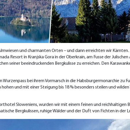
Almwiesen und charmanten Orten – und dann erreichten wir Kärnten. 
da Resort in Kranjska Gora in der Oberkrain, am Fusse der Julischen A
hen seiner beeindruckenden Bergkulisse zu erreichen. Den Karawan
n Wurzenpass bei ihrem Vormarsch in die Habsburgermonarchie zu Fus
ohen und mit einer Steigung bis 18 % besonders steilen und wilden 
thotel Sloweniens, wurden wir mit einem feinen und reichhaltigen B
atische Bergkulissen, ruhige Wälder und der Duft von Fichten in der L