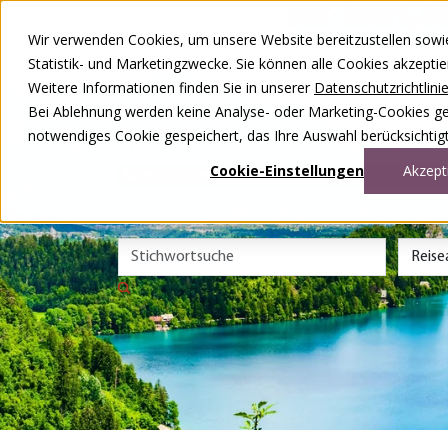
Zum Inhalt springen
Wir verwenden Cookies, um unsere Website bereitzustellen sowie –
Unsere Reisen
Statistik- und Marketingzwecke. Sie können alle Cookies akzepti
Rund ums Reisen
Weitere Informationen finden Sie in unserer
Datenschutzrichtlini
Über uns
Kontakt
Bei Ablehnung werden keine Analyse- oder Marketing-Cookies gese
Wettbewerb
notwendiges Cookie gespeichert, das Ihre Auswahl berücksichtigt
DE
FR
Cookie-Einstellungen
Akzept
0848 00 77 88