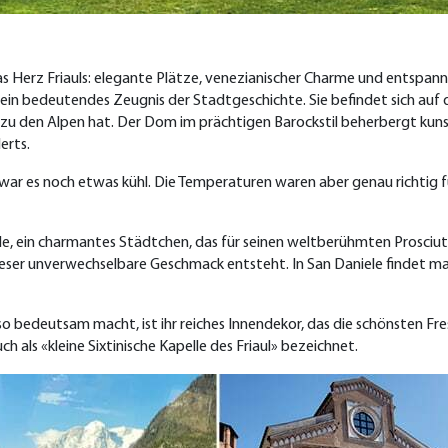
as Herz Friauls: elegante Plätze, venezianischer Charme und entspann
und ein bedeutendes Zeugnis der Stadtgeschichte. Sie befindet sich a
 zu den Alpen hat. Der Dom im prächtigen Barockstil beherbergt kunst
erts.
as war es noch etwas kühl. Die Temperaturen waren aber genau richtig f
ele, ein charmantes Städtchen, das für seinen weltberühmten Prosciut
 dieser unverwechselbare Geschmack entsteht.
In San Daniele findet m
 so bedeutsam macht, ist ihr reiches Innendekor, das die schönsten Fre
 als «kleine Sixtinische Kapelle des Friaul» bezeichnet.