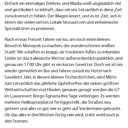
Einfach ein einmaliges Erlebnis, und Madia weiß unglaublich viel
und gestikuliert so lebhaft, dass wir uns tatsächlich in diese Zeit
zurückversetzt fühlen. Der Magen knurrt, und es ist Zeit, sich in
einem der vielen netten Lokale hinzusetzen und einheimische
Spezialitäten zu probieren.
Nach etwas Freizeit fahren wir los, um noch einen kleinen
Besuch in Monopoli zu machen, der wunderschönen weißen
Stadt. Wir schaffen es knapp, sie trockenen Fußes zu erkunden.
Leider ist das italienische Wetter außerordentlich pünktlich, und
genau um 17.00 Uhr gibt es ein kurzes Gewitter. Doch wir sitzen
wieder gemütlich im Bus und fahren zurück ins Hotel nach
Savelletri. Hier, in diesem kleinen Fischerdörfchen, wird Mitte
Juni tatsächlich das jährliche Gipfeltreffen der sieben größten
Weltwirtschaften stattfinden, genauer gesagt werden die G7
im Luxusresort Borgo Egnazia ihre Tage verbringen. Es werden
mehrere Helikopterplätze fertiggestellt, die Straßen neu
geteert und alles so gut wie es geht auf Vordermann gebracht.
Ob das alles in drei Wochen fertig sein wird, steht wohl noch in
den Sternen.