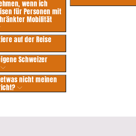
nehmen, wenn ich
isen für Personen mit
ränkter Mobilität
iere auf der Reise
 eigene Schweizer
?
 etwas nicht meinen
richt?