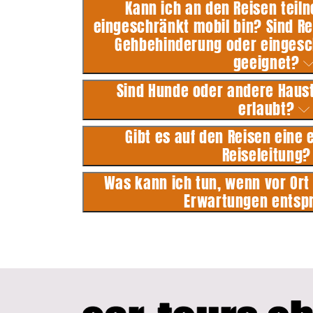
Kann ich an den Reisen teil
eingeschränkt mobil bin? Sind Re
Gehbehinderung oder eingesch
geeignet?
Sind Hunde oder andere Haust
erlaubt?
Gibt es auf den Reisen eine
Reiseleitung
Was kann ich tun, wenn vor Ort
Erwartungen entsp