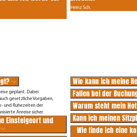
Heinz Sch.
egt?
Wie kann ich meine R
Fallen bei der Buchun
eise geplant. Dabei
 auch gesetzliche Vorgaben,
Warum steht mein Hot
k- und Ruhezeiten der
isierte Anreise sicher.
Kann ich meinen Sitzp
e Einsteigeort und
?
Wie finde ich eine k