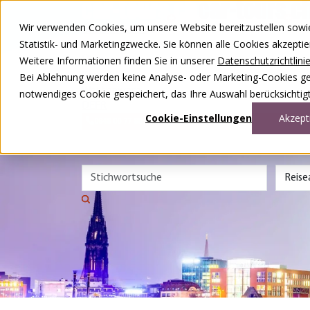
Zum Inhalt springen
Wir verwenden Cookies, um unsere Website bereitzustellen sowie –
Unsere Reisen
Statistik- und Marketingzwecke. Sie können alle Cookies akzepti
Rund ums Reisen
Weitere Informationen finden Sie in unserer
Datenschutzrichtlini
Über uns
Kontakt
Bei Ablehnung werden keine Analyse- oder Marketing-Cookies gese
Wettbewerb
notwendiges Cookie gespeichert, das Ihre Auswahl berücksichtigt
DE
FR
Cookie-Einstellungen
Akzept
0848 00 77 88