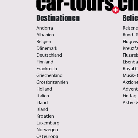
Destinationen
Beli
Andorra
Reisene
Albanien
Rund- &
Belgien
Flugrei
Dänemark
Kreuzf
Deutschland
Flussre
Finnland
Eisenb
Frankreich
Royal C
Griechenland
Musik- 
Grossbritannien
Aktione
Holland
Advent-
Italien
Ein Tag 
Irland
Aktiv- 
Island
Kroatien
Luxemburg
Norwegen
Osteuropa