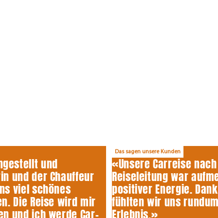
Das sagen unsere Kunden
gestellt und
«Unsere Carreise nach 
in und der Chauffeur
Reiseleitung war aufme
ns viel schönes
positiver Energie. Dan
n. Die Reise wird mir
fühlten wir uns rundu
en und ich werde Car-
Erlebnis.»