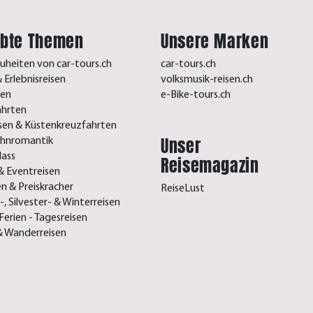
ebte Themen
Unsere Marken
uheiten von car-tours.ch
car-tours.ch
 Erlebnisreisen
volksmusik-reisen.ch
sen
e-Bike-tours.ch
ahrten
isen & Küstenkreuzfahrten
Unser
ahnromantik
lass
Reisemagazin
& Eventreisen
n & Preiskracher
ReiseLust
, Silvester- & Winterreisen
Ferien - Tagesreisen
& Wanderreisen