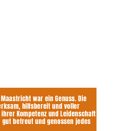
Nabucco in Veron
REISEHIT 268
4-tägige Reise
August 2026
Fr. 789.-
ab
Infos & Buchen
Das sagen unsere 
Maastricht war ein Genuss. Die
«Unsere ers
rksam, hilfsbereit und voller
unvergessl
k ihrer Kompetenz und Leidenschaft
wir 4 tolle
m gut betreut und genossen jedes
einer wunde
geplant.»