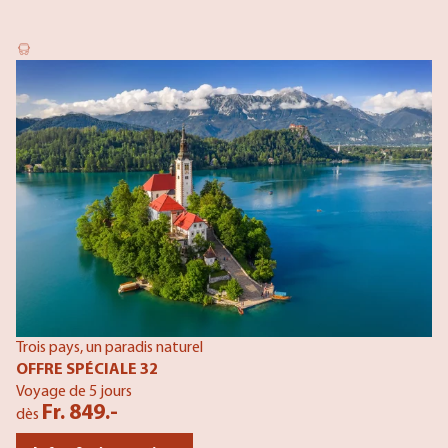
Trois pays, un paradis naturel
Le
OFFRE SPÉCIALE 32
O
Voyage de 5 jours
Vo
Fr. 849.-
dès
d