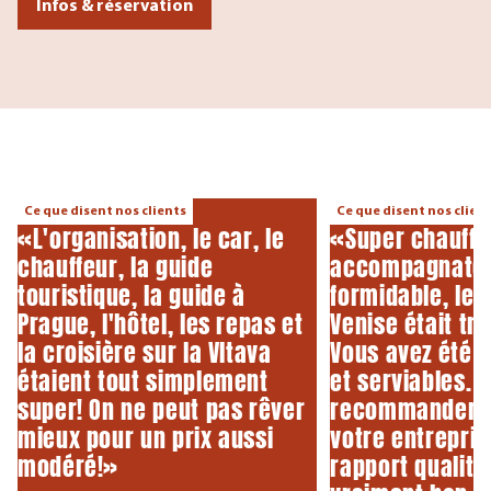
Infos & réservation
Ce que disent nos clients
Ce que disent nos clien
«L'organisation, le car, le
«Super chauffe
chauffeur, la guide
accompagnate
touristique, la guide à
formidable, le 
Prague, l'hôtel, les repas et
Venise était tr
la croisière sur la Vltava
Vous avez été 
étaient tout simplement
et serviables. 
super! On ne peut pas rêver
recommanderai
mieux pour un prix aussi
votre entreprise
modéré!»
rapport qualité-