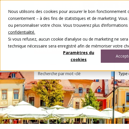
Aller au contenu
Nous utilisons des cookies pour assurer le bon fonctionnement de
Nos voyages
consentement – à des fins de statistiques et de marketing. Vous
Autour du voyage
ou personnaliser votre choix. Vous trouverez plus d’information
A notre sujet
Contact
confidentialité.
Concours
Si vous refusez, aucun cookie d’analyse ou de marketing ne sera
DE
FR
technique nécessaire sera enregistré afin de mémoriser votre cho
0848 00 77 99
Paramètres du
Accept
cookies