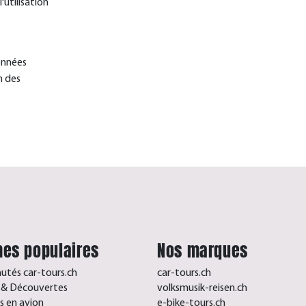
'utilisation
onnées
n des
es populaires
Nos marques
tés car-tours.ch
car-tours.ch
s & Découvertes
volksmusik-reisen.ch
 en avion
e-bike-tours.ch