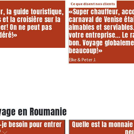
Ce que disent nos clients
r, la guide touristique,
«Super chauffeur, acc
 et la croisière sur la
carnaval de Venise éta
er! On ne peut pas
aimables et serviable
déré!»
votre entreprise... Le 
bon. Voyage globaleme
beaucoup!»
Elke & Peter J.
oyage en Roumanie
je besoin pour entrer
Quelle est la monnai
?
pe