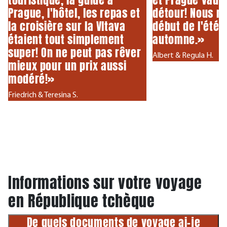
Prague, l'hôtel, les repas et
détour! Nous re
la croisière sur la Vltava
début de l'été 
étaient tout simplement
automne.»
super! On ne peut pas rêver
Albert & Regula H.
mieux pour un prix aussi
modéré!»
Friedrich & Teresina S.
Informations sur votre voyage
en République tchèque
De quels documents de voyage ai-je