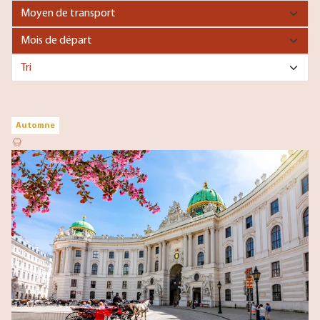
Automne
A