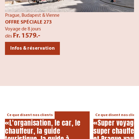
Prague, Budapest & Vienne
OFFRE SPÉCIALE 273
Fé
Voyage de 8 jours
O
Fr. 1579.-
dès
Vo
d
Infos & réservation
Ce que disent nos clients
Ce que disent nos clien
«L'organisation, le car, le
«Super voyage,
chauffeur, la guide
super chauffeur
touristique, la guide à
et Prague vaut 