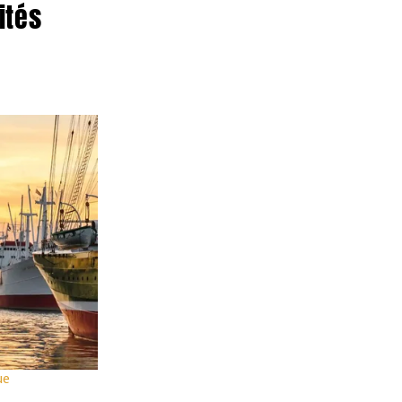
ités
Automne
Extrait des publicités actuelles
A
O
V
d
Corse & Sardaigne
OFFRE SPÉCIALE 209
Voyage de 8 jours
Fr. 1649.-
ue
dès