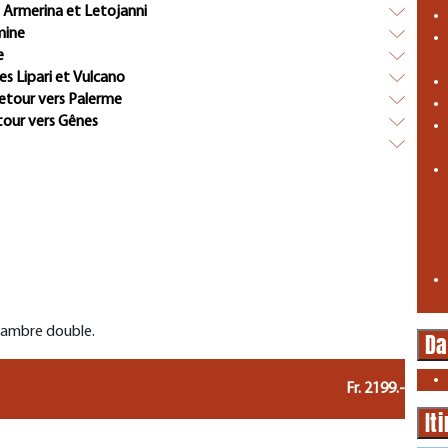
a Armerina et Letojanni
mine
e
es Lipari et Vulcano
retour vers Palerme
tour vers Gênes
chambre double.
Da
Fr. 2199.-
It