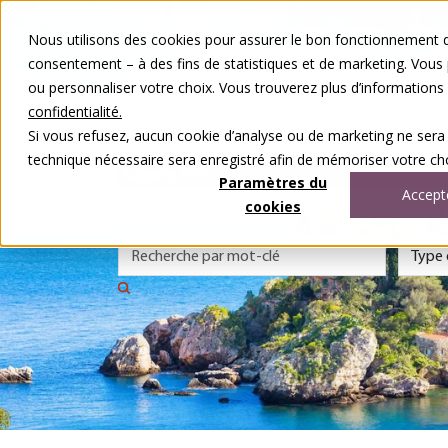
Aller au contenu
Nous utilisons des cookies pour assurer le bon fonctionnement de
Nos voyages
consentement – à des fins de statistiques et de marketing. Vous
Autour du voyage
ou personnaliser votre choix. Vous trouverez plus d’information
A notre sujet
Contact
confidentialité.
Concours
Si vous refusez, aucun cookie d’analyse ou de marketing ne sera
DE
FR
technique nécessaire sera enregistré afin de mémoriser votre cho
0848 00 77 99
Paramètres du
Accept
cookies