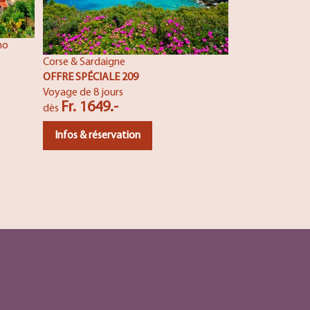
Infos & réser
no
Corse & Sardaigne
OFFRE SPÉCIALE 209
Voyage de 8 jours
Fr. 1649.-
dès
Infos & réservation