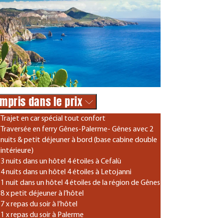
mpris dans le prix
Trajet en car spécial tout confort
Traversée en ferry Gênes-Palerme- Gênes avec 2
nuits & petit déjeuner à bord (base cabine double
intérieure)
3 nuits dans un hôtel 4 étoiles à Cefalù
4 nuits dans un hôtel 4 étoiles à Letojanni
1 nuit dans un hôtel 4 étoiles de la région de Gênes
8 x petit déjeuner à l’hôtel
7 x repas du soir à l’hôtel
1 x repas du soir à Palerme