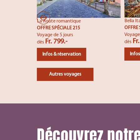
Bella It
La Route romantique
OFFRE 
OFFRE SPÉCIALE 215
Voyage 
Voyage de 5 jours
Fr
Fr. 799.-
dès
dès
Infos
Infos & réservation
Autres voyages
Découvrez notr