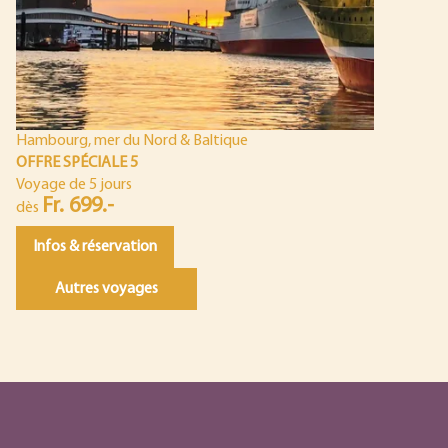
Hambourg, mer du Nord & Baltique
OFFRE SPÉCIALE 5
Voyage de 5 jours
Fr. 699.-
dès
Infos & réservation
Autres voyages