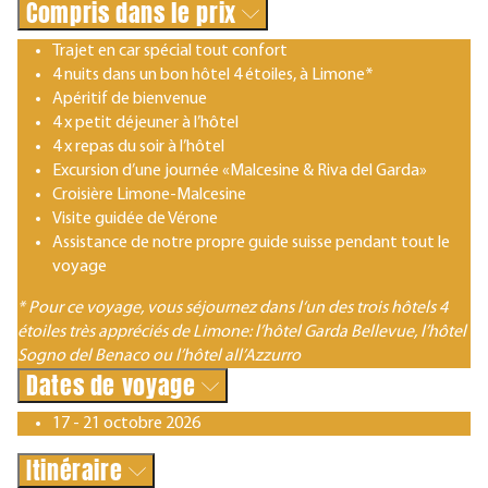
Compris dans le prix
Trajet en car spécial tout confort
4 nuits dans un bon hôtel 4 étoiles, à Limone*
Apéritif de bienvenue
4 x petit déjeuner à l’hôtel
4 x repas du soir à l’hôtel
Excursion d’une journée «Malcesine & Riva del Garda»
Croisière Limone-Malcesine
Visite guidée de Vérone
Assistance de notre propre guide suisse pendant tout le
voyage
* Pour ce voyage, vous séjournez dans l‘un des trois hôtels 4
étoiles très appréciés de Limone: l’hôtel Garda Bellevue, l’hôtel
Sogno del Benaco ou l’hôtel all’Azzurro
Dates de voyage
17 - 21 octobre 2026
Itinéraire