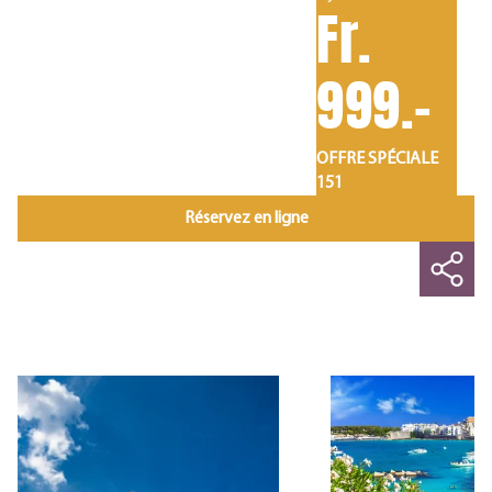
Fr.
999.-
OFFRE SPÉCIALE
151
Réservez en ligne