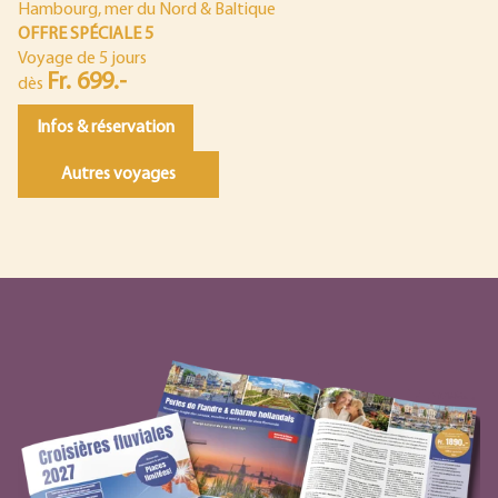
Hambourg, mer du Nord & Baltique
OFFRE SPÉCIALE 5
Voyage de 5 jours
Fr. 699.-
dès
Infos & réservation
Autres voyages