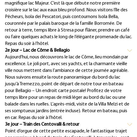
magnifique lac Majeur. C’est là que débute notre première
croisière sur le lac aux eaux bleu profond. Nous visitons l’île des
Pêcheurs, Isola dei Pescatori, puis contournons Isola Bella,
couronnée par le palais baroque de la famille Borromée. De
retour à terre, temps libre à Stresa pour flâner, prendre un café
ou faire quelques achats le long de l’élégante promenade du lac.
Repas du soir à l’hôtel.
2e jour – Lac de Côme & Bellagio
Aujourd’hui, nous découvrons le lac de Côme, lieu mondain par
excellence. Le joli port, avec ses yachts, et la charmante vieille
ville nous mettent dans l’ambiance de cette journée agréable.
Nous suivons ensuite la route panoramique du bord du lac
jusqu’à Tremezzo, point de départ de notre tour en bateau
pour Bellagio – Un endroit carte postale! Profitez de votre
temps libre pour un repas de midi léger au bord du lac ou une
balade dans les ruelles. L’après-midi, visite de la Villa Melzi et de
ses somptueux jardins (entrée incluse). Retour en bateau, puis
en car. Repas du soir à l’hôtel.
3e jour – Train des Centovalli & retour
Point d’orgue de cette petite escapade, le fantastique trajet