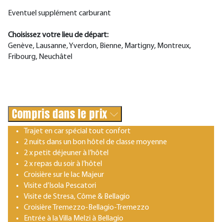
Eventuel supplément carburant
Choisissez votre lieu de départ:
Genève, Lausanne, Yverdon, Bienne, Martigny, Montreux,
Fribourg, Neuchâtel
Compris dans le prix
Trajet en car spécial tout confort
2 nuits dans un bon hôtel de classe moyenne
2 x petit déjeuner à l’hôtel
2 x repas du soir à l’hôtel
Croisière sur le lac Majeur
Visite d’Isola Pescatori
Visite de Stresa, Côme & Bellagio
Croisière Tremezzo-Bellagio-Tremezzo
Entrée à la Villa Melzi à Bellagio