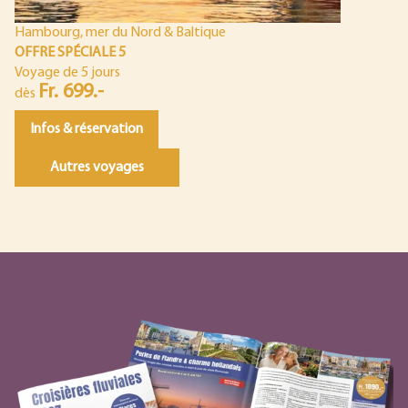
Hambourg, mer du Nord & Baltique
OFFRE SPÉCIALE 5
Voyage de 5 jours
Fr. 699.-
dès
Infos & réservation
Autres voyages