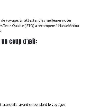
e de voyage. En attestent les meilleures notes
 des Tests Qualité (ISTQ) a récompensé HanseMerkur
».
 un coup d’œil:
rit tranquille, avant et pendant le voyage»
.