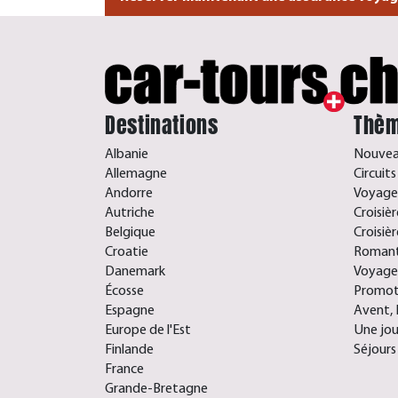
Destinations
Thèm
Albanie
Nouveau
Allemagne
Circuit
Andorre
Voyages
Autriche
Croisiè
Belgique
Croisièr
Croatie
Romant
Danemark
Voyage
Écosse
Promoti
Espagne
Avent, 
Europe de l'Est
Une jou
Finlande
Séjours
France
Grande-Bretagne