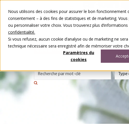
Aller au contenu
Nous utilisons des cookies pour assurer le bon fonctionnement de
Nos voyages
consentement – à des fins de statistiques et de marketing. Vous
Autour du voyage
ou personnaliser votre choix. Vous trouverez plus d’information
A notre sujet
Contact
confidentialité.
Concours
Si vous refusez, aucun cookie d’analyse ou de marketing ne sera
DE
FR
technique nécessaire sera enregistré afin de mémoriser votre cho
0848 00 77 99
Paramètres du
Accept
cookies