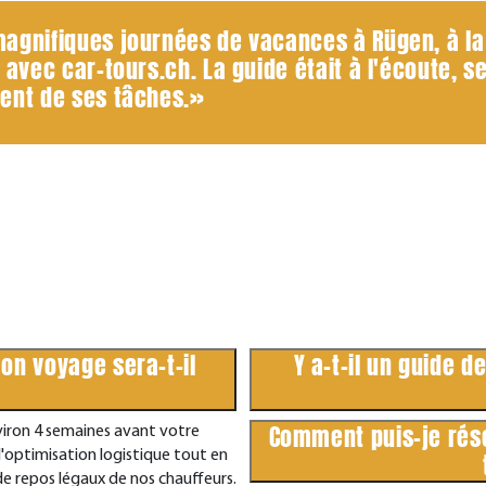
gnifiques journées de vacances à Rügen, à la 
avec car-tours.ch. La guide était à l'écoute, se
ent de ses tâches.»
mon voyage sera-t-il
Y a-t-il un guide d
Comment puis-je rés
nviron 4 semaines avant votre
 l'optimisation logistique tout en
e repos légaux de nos chauffeurs.