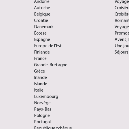
Andorre
Voyages
Autriche
Croisiè
Belgique
Croisièr
Croatie
Romant
Danemark
Voyage
Écosse
Promoti
Espagne
Avent, 
Europe de l'Est
Une jou
Finlande
Séjours
France
Grande-Bretagne
Grèce
Irlande
Islande
Italie
Luxembourg
Norvège
Pays-Bas
Pologne
Portugal
République tchèque