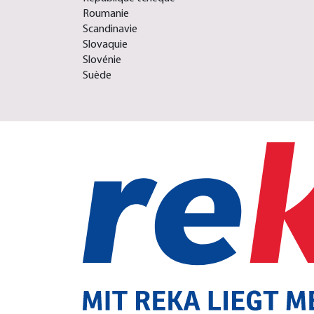
Roumanie
Scandinavie
Slovaquie
Slovénie
Suède