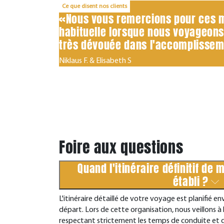
Ce que disent nos clients
«Nous vous remercions pour ces ma
habituelle lorsque nous voyageons 
très dévouée dans l'accomplissem
Niklaus F. & Elisabeth S
Foire aux questions
Quand l'itinéraire définitif de 
établi ?
L'itinéraire détaillé de votre voyage est planifié e
départ. Lors de cette organisation, nous veillons à
respectant strictement les temps de conduite et d