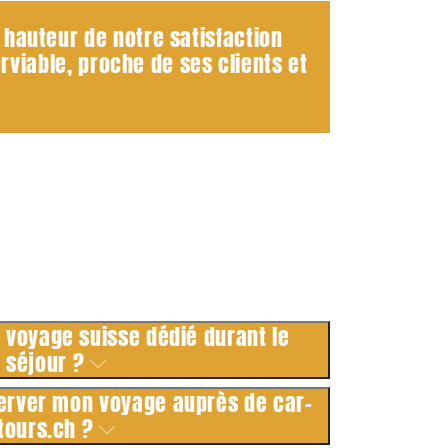
hauteur de notre satisfaction
rviable, proche de ses clients et
e voyage suisse dédié durant le
séjour ?
erver mon voyage auprès de car-
tours.ch ?