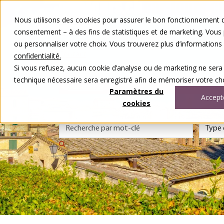
Aller au contenu
Nous utilisons des cookies pour assurer le bon fonctionnement de
Nos voyages
consentement – à des fins de statistiques et de marketing. Vous
Autour du voyage
ou personnaliser votre choix. Vous trouverez plus d’information
A notre sujet
Contact
confidentialité.
Concours
Si vous refusez, aucun cookie d’analyse ou de marketing ne sera
DE
FR
technique nécessaire sera enregistré afin de mémoriser votre cho
0848 00 77 99
Paramètres du
Accept
cookies