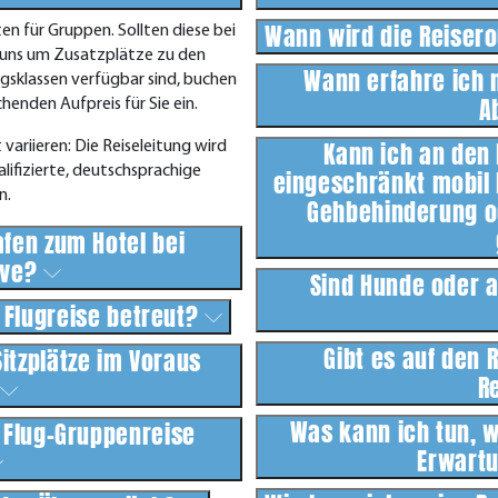
Wann wird die Reisero
en für Gruppen. Sollten diese bei
r uns um Zusatzplätze zu den
Wann erfahre ich 
ngsklassen verfügbar sind, buchen
A
enden Aufpreis für Sie ein.
Kann ich an den
ariieren: Die Reiseleitung wird
ifizierte, deutschsprachige
eingeschränkt mobil 
n.
Gehbehinderung o
afen zum Hotel bei
ive?
Sind Hunde oder a
Flugreise betreut?
Gibt es auf den 
Sitzplätze im Voraus
R
?
Was kann ich tun, 
r Flug-Gruppenreise
Erwart