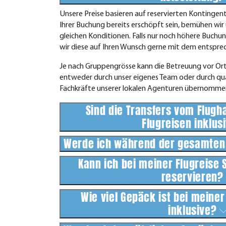
Unsere Preise basieren auf reservierten Kontingent
Ihrer Buchung bereits erschöpft sein, bemühen wi
gleichen Konditionen. Falls nur noch höhere Buchu
wir diese auf Ihren Wunsch gerne mit dem entsprech
Je nach Gruppengrösse kann die Betreuung vor Ort v
entweder durch unser eigenes Team oder durch qual
Fachkräfte unserer lokalen Agenturen übernomme
Sind die Transfers vom Flugh
Flugreisen inklus
Werde ich während der gesamten 
Kann ich bei meiner Flugreise 
reservieren
Wie viel Gepäck ist bei meine
inklusive?