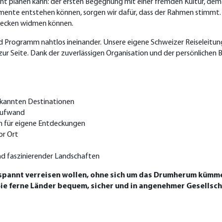
cht planen kann: der ersten Begegnung mit einer fremden Kultur, d
mente entstehen können, sorgen wir dafür, dass der Rahmen stimmt. V
tdecken widmen können.
 Programm nahtlos ineinander. Unsere eigene Schweizer Reiseleitung b
zur Seite. Dank der zuverlässigen Organisation und der persönlichen 
ekannten Destinationen
 Aufwand
um für eigene Entdeckungen
or Ort
d faszinierender Landschaften
 entspannt verreisen wollen, ohne sich um das Drumherum küm
ie ferne Länder bequem, sicher und in angenehmer Gesellsch