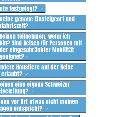
ute festgelegt?
meine genaue Einsteigeort und
bfahrtszeit?
 Reisen teilnehmen, wenn ich
bin? Sind Reisen für Personen mit
der eingeschränkter Mobilität
geeignet?
ndere Haustiere auf der Reise
erlaubt?
Reisen eine eigene Schweizer
eiseleitung?
wenn vor Ort etwas nicht meinen
ungen entspricht?