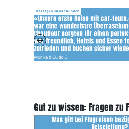
Das sagen unsere Kunden
«Unsere erste Reise mit car-tours
war eine wunderbare Überraschung
Chauffeur sorgten für einen perfek
war freundlich, Hotels und Essen t
zufrieden und buchen sicher wiede
Monika & Guido O.
Gut zu wissen: Fragen zu 
Was gilt bei Flugreisen bezü
Reiseleitung