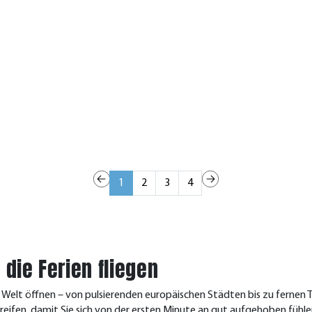
1
2
3
4
die Ferien fliegen
e Welt öffnen – von pulsierenden europäischen Städten bis zu fernen 
ifen, damit Sie sich von der ersten Minute an gut aufgehoben fühle