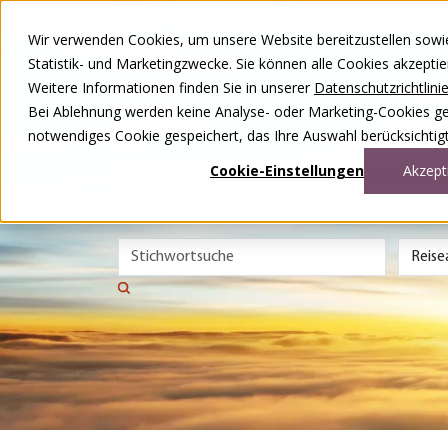
Zum Inhalt springen
Wir verwenden Cookies, um unsere Website bereitzustellen sowie –
Unsere Reisen
Statistik- und Marketingzwecke. Sie können alle Cookies akzepti
Rund ums Reisen
Weitere Informationen finden Sie in unserer
Datenschutzrichtlini
Über uns
Kontakt
Bei Ablehnung werden keine Analyse- oder Marketing-Cookies gese
Wettbewerb
notwendiges Cookie gespeichert, das Ihre Auswahl berücksichtigt
DE
FR
Cookie-Einstellungen
Akzept
0848 00 77 88