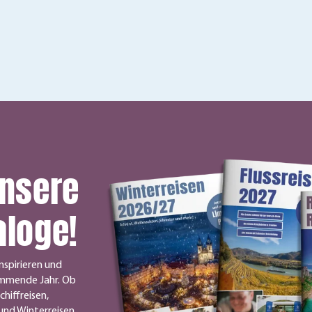
unsere
aloge!
nspirieren und
ommende Jahr. Ob
chiffreisen,
und Winterreisen