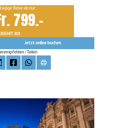
tägige Reise ab nur
Fr. 799.-
ISEHIT 301
Jetzt online buchen
erempfehlen / Teilen