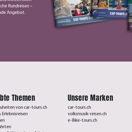
iche Rundreisen –
ende Angebot.
ebte Themen
Unsere Marken
uheiten von car-tours.ch
car-tours.ch
 Erlebnisreisen
volksmusik-reisen.ch
sen
e-Bike-tours.ch
ahrten