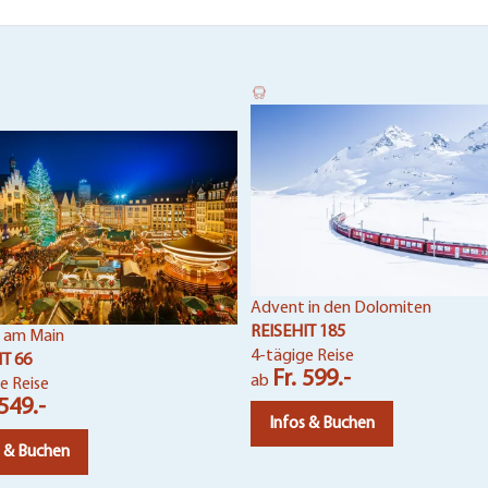
Advent in den Dolomiten
REISEHIT 185
 am Main
4-tägige Reise
IT 66
Fr. 599.-
ab
e Reise
 549.-
Infos & Buchen
s & Buchen