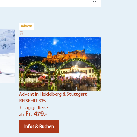
Advent
Fête des Lumièr
REISEHIT 81
4-tägige Reise
Fr. 699.-
ab
Infos & Buch
Advent in Heidelberg & Stuttgart
REISEHIT 325
3-tägige Reise
Fr. 479.-
ab
Infos & Buchen