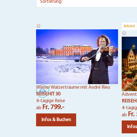
Advent
Wiener Walzerträume mit André Rieu
REISEHIT 30
Advent
4-tägige Reise
REISEH
Fr. 799.-
ab
4-tägig
Fr.
ab
Infos & Buchen
Info