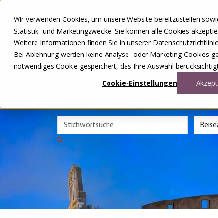
Zum Inhalt springen
Wir verwenden Cookies, um unsere Website bereitzustellen sowie –
Unsere Reisen
Statistik- und Marketingzwecke. Sie können alle Cookies akzepti
Rund ums Reisen
Weitere Informationen finden Sie in unserer
Datenschutzrichtlini
Über uns
Kontakt
Bei Ablehnung werden keine Analyse- oder Marketing-Cookies gese
Wettbewerb
notwendiges Cookie gespeichert, das Ihre Auswahl berücksichtigt
DE
FR
Cookie-Einstellungen
Akzept
0848 00 77 88