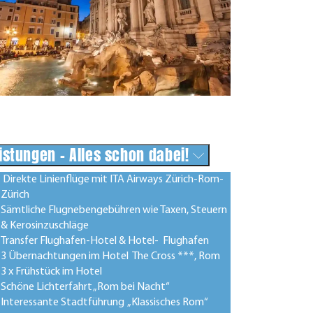
istungen - Alles schon dabei!
Direkte Linienflüge mit ITA Airways Zürich-Rom-
Zürich
Sämtliche Flugnebengebühren wie Taxen, Steuern
& Kerosinzuschläge
Transfer Flughafen-Hotel & Hotel- Flughafen
3 Übernachtungen im Hotel The Cross ***, Rom
3 x Frühstück im Hotel
Schöne Lichterfahrt „Rom bei Nacht“
Interessante Stadtführung „Klassisches Rom“