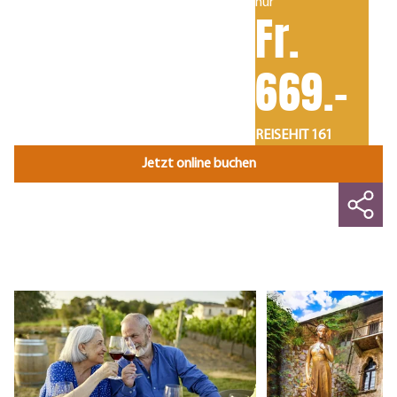
nur
Fr.
669.-
REISEHIT 161
Jetzt online buchen