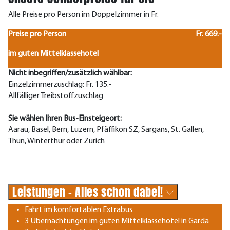
Alle Preise pro Person im Doppelzimmer in Fr.
Preise pro Person
Fr. 669.-
im guten Mittelklassehotel
Nicht inbegriffen/zusätzlich wählbar:
Einzelzimmerzuschlag: Fr. 135.-
Allfälliger Treibstoffzuschlag
Sie wählen Ihren Bus-Einsteigeort:
Aarau, Basel, Bern, Luzern, Pfäffikon SZ, Sargans, St. Gallen,
Thun, Winterthur oder Zürich
Leistungen - Alles schon dabei!
Fahrt im komfortablen Extrabus
3 Übernachtungen im guten Mittelklassehotel in Garda