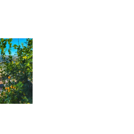
n
Aus der Werbung
L
R
5
a
Istrien & Insel Krk
REISEHIT 6
5-tägige Reise
Fr. 539.-
ab