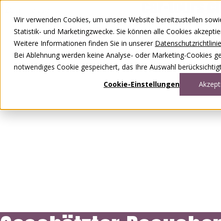
Zum Inhalt springen
Wir verwenden Cookies, um unsere Website bereitzustellen sowie –
DE
FR
Statistik- und Marketingzwecke. Sie können alle Cookies akzepti
0848 00 77 88
Weitere Informationen finden Sie in unserer
Datenschutzrichtlini
Bei Ablehnung werden keine Analyse- oder Marketing-Cookies gese
notwendiges Cookie gespeichert, das Ihre Auswahl berücksichtigt
Cookie-Einstellungen
Akzept