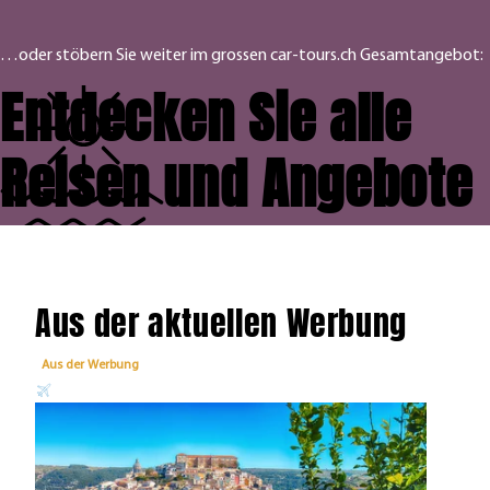
…oder stöbern Sie weiter im grossen car-tours.ch Gesamtangebot:
Entdecken Sie alle
Reisen und Angebote
Aus der aktuellen Werbung
Aus der Werbung
Aus 