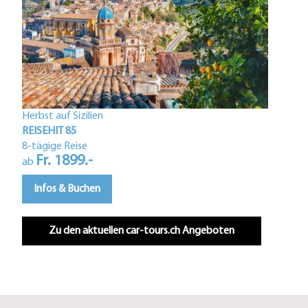
Herbst auf Sizilien
Istri
REISEHIT 85
REIS
8-tägige Reise
Fr. 1899.-
5-tä
ab
F
ab
Infos & Buchen
In
Zu den aktuellen car-tours.ch Angeboten