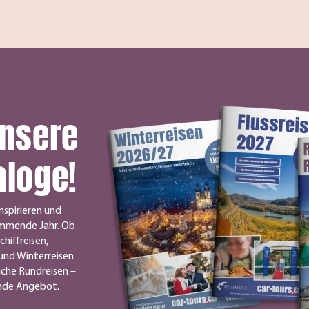
unsere
aloge!
nspirieren und
ommende Jahr. Ob
chiffreisen,
und Winterreisen
iche Rundreisen –
ende Angebot.