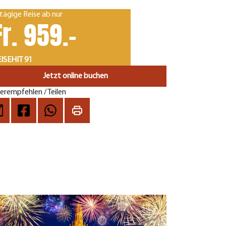
tägige Reise ab nur
Fr. 959.-
ISEHIT 91
Jetzt online buchen
erempfehlen / Teilen