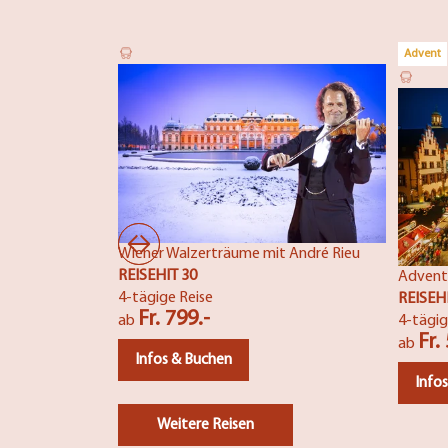
Advent
Wiener Walzerträume mit André Rieu
REISEHIT 30
Advent
4-tägige Reise
REISEH
Fr. 799.-
ab
4-tägig
Fr.
ab
Infos & Buchen
Info
Weitere Reisen