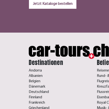
Jetzt Kataloge bestellen
Destinationen
Beli
Andorra
Reisene
Albanien
Rund- &
Belgien
Flugrei
Dänemark
Kreuzf
Deutschland
Flussre
Finnland
Eisenb
Frankreich
Royal C
Griechenland
Musik- 