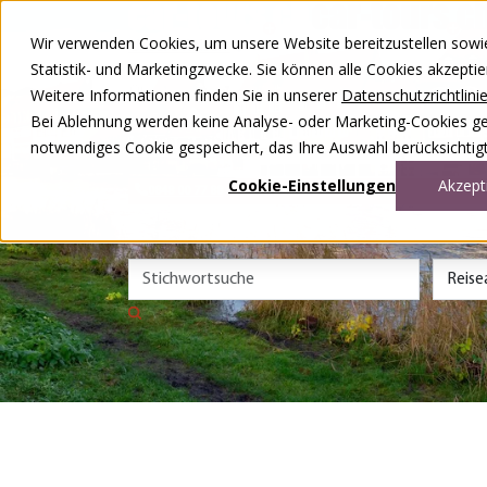
Zum Inhalt springen
Wir verwenden Cookies, um unsere Website bereitzustellen sowie –
Unsere Reisen
Statistik- und Marketingzwecke. Sie können alle Cookies akzepti
Rund ums Reisen
Weitere Informationen finden Sie in unserer
Datenschutzrichtlini
Über uns
Kontakt
Bei Ablehnung werden keine Analyse- oder Marketing-Cookies gese
Wettbewerb
notwendiges Cookie gespeichert, das Ihre Auswahl berücksichtigt
DE
FR
Cookie-Einstellungen
Akzept
0848 00 77 88