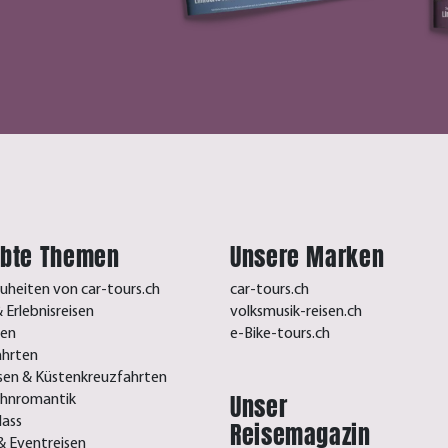
ebte Themen
Unsere Marken
uheiten von car-tours.ch
car-tours.ch
 Erlebnisreisen
volksmusik-reisen.ch
sen
e-Bike-tours.ch
ahrten
isen & Küstenkreuzfahrten
Unser
ahnromantik
lass
Reisemagazin
& Eventreisen