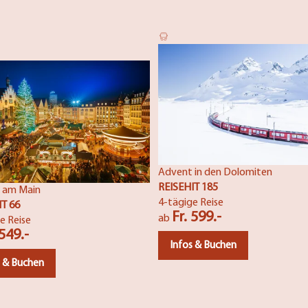
Advent in den Dolomiten
REISEHIT 185
 am Main
4-tägige Reise
IT 66
Fr. 599.-
ab
e Reise
 549.-
Infos & Buchen
s & Buchen