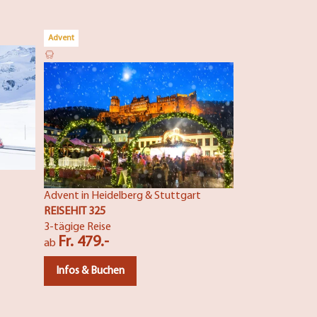
Advent
Fête des Lumièr
REISEHIT 81
4-tägige Reise
Fr. 699.-
ab
Infos & Buch
Advent in Heidelberg & Stuttgart
REISEHIT 325
3-tägige Reise
Fr. 479.-
ab
Infos & Buchen