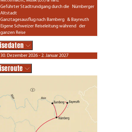
Mitternacht, Musik (DJ) & Tanz
Geführter Stadtrundgang durch die Nürnberger
Altstadt
Ganztagesausflug nach Bamberg & Bayreuth
Eigene Schweizer Reiseleitung während der
ganzen Reise
isedaten
30. Dezember 2026 - 2. Januar 2027
iseroute