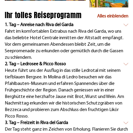
Ihr tolles Reiseprogramm
Alles einblenden
1. Tag – Anreise nach Riva del Garda
Fahrt im komfortablen Extrabus nach Riva del Garda, wo uns
das beliebte Hotel Centrale inmitten der Altstadt empfängt.
Vor dem gemeinsamen Abendessen bleibt Zeit, um die
Seepromenade zu erkunden oder gemütlich durch die Gassen
zu schlendern.
2. Tag – Ledrosee & Picco Rosso
Heute führt uns der Ausflug in das stille Ledrotal mit seinem
tiefblauen Bergsee. In Molina di Ledro besuchen wir das
Pfahlbauten-Museum und erfahren Spannendes über die
Frühgeschichte der Region. Danach geniessen wir in einer
Berghütte eine herzhafte Jause mit Brot, Wurst und Wein. Am
Nachmittag erkunden wir die historischen Schutzgräben von
Bezzeca und probieren zum Abschluss den fruchtigen Likör
Picco Rosso.
3. Tag – Freizeit in Riva del Garda
Der Tag steht ganz im Zeichen von Erholung. Flanieren Sie durch