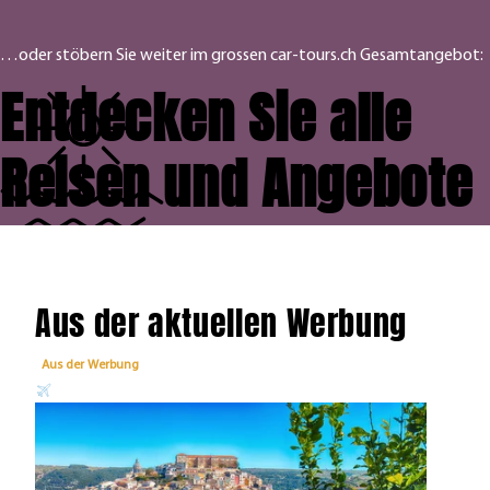
…oder stöbern Sie weiter im grossen car-tours.ch Gesamtangebot:
Entdecken Sie alle
Reisen und Angebote
Aus der aktuellen Werbung
Aus der Werbung
Aus 