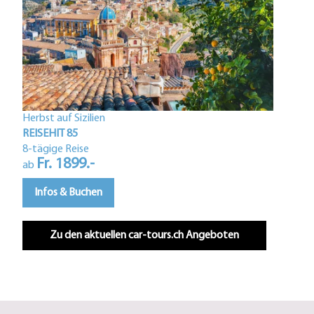
Herbst auf Sizilien
Istri
REISEHIT 85
REIS
8-tägige Reise
Fr. 1899.-
5-tä
ab
F
ab
Infos & Buchen
In
Zu den aktuellen car-tours.ch Angeboten