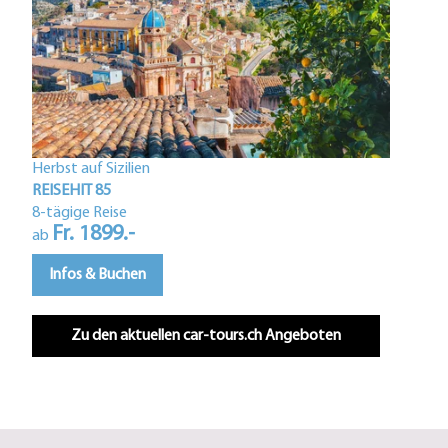
Herbst auf Sizilien
Istri
REISEHIT 85
REIS
8-tägige Reise
Fr. 1899.-
5-tä
ab
F
ab
Infos & Buchen
In
Zu den aktuellen car-tours.ch Angeboten