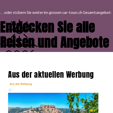
…oder stöbern Sie weiter im grossen car-tours.ch Gesamtangebot:
Entdecken Sie alle
Reisen und Angebote
Aus der aktuellen Werbung
Aus der Werbung
Aus 