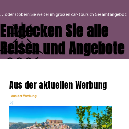
…oder stöbern Sie weiter im grossen car-tours.ch Gesamtangebot:
Entdecken Sie alle
Reisen und Angebote
Aus der aktuellen Werbung
Aus der Werbung
Aus 