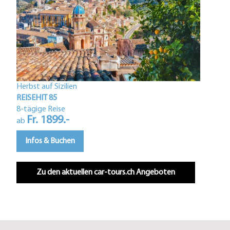
Herbst auf Sizilien
Istri
REISEHIT 85
REIS
8-tägige Reise
Fr. 1899.-
5-tä
ab
F
ab
Infos & Buchen
In
Zu den aktuellen car-tours.ch Angeboten