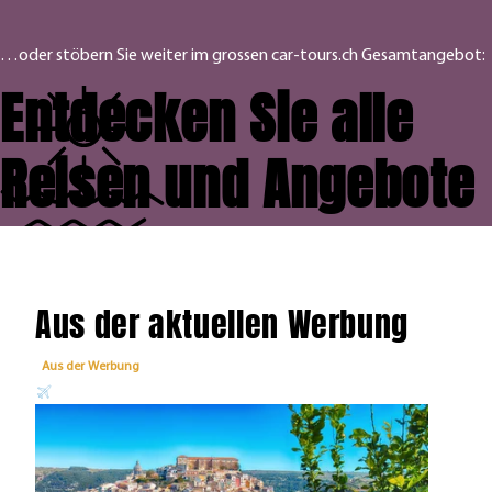
…oder stöbern Sie weiter im grossen car-tours.ch Gesamtangebot:
Entdecken Sie alle
Reisen und Angebote
Aus der aktuellen Werbung
Aus der Werbung
Aus 