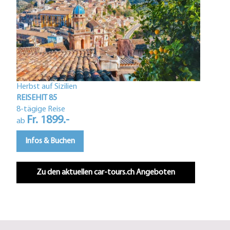
Herbst auf Sizilien
Istri
REISEHIT 85
REIS
8-tägige Reise
Fr. 1899.-
5-tä
ab
F
ab
Infos & Buchen
In
Zu den aktuellen car-tours.ch Angeboten