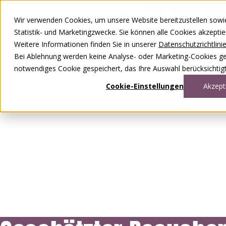
Zum Inhalt springen
Wir verwenden Cookies, um unsere Website bereitzustellen sowie –
DE
FR
Statistik- und Marketingzwecke. Sie können alle Cookies akzepti
0848 00 77 88
Weitere Informationen finden Sie in unserer
Datenschutzrichtlini
Bei Ablehnung werden keine Analyse- oder Marketing-Cookies gese
notwendiges Cookie gespeichert, das Ihre Auswahl berücksichtigt
Cookie-Einstellungen
Akzept