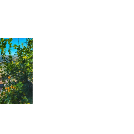
n
Aus der Werbung
L
R
5
a
Istrien & Insel Krk
REISEHIT 6
5-tägige Reise
Fr. 539.-
ab