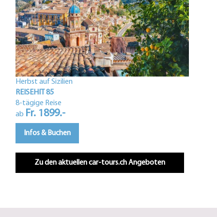
Herbst auf Sizilien
Istri
REISEHIT 85
REIS
8-tägige Reise
Fr. 1899.-
5-tä
ab
F
ab
Infos & Buchen
In
Zu den aktuellen car-tours.ch Angeboten