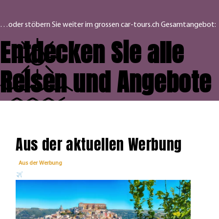
…oder stöbern Sie weiter im grossen car-tours.ch Gesamtangebot:
Entdecken Sie alle
Reisen und Angebote
Aus der aktuellen Werbung
Aus der Werbung
Aus 