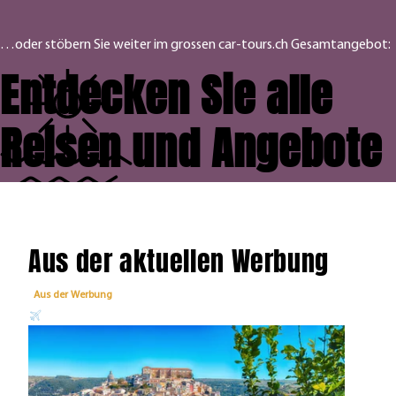
…oder stöbern Sie weiter im grossen car-tours.ch Gesamtangebot:
Entdecken Sie alle
Reisen und Angebote
Aus der aktuellen Werbung
Aus der Werbung
Aus 