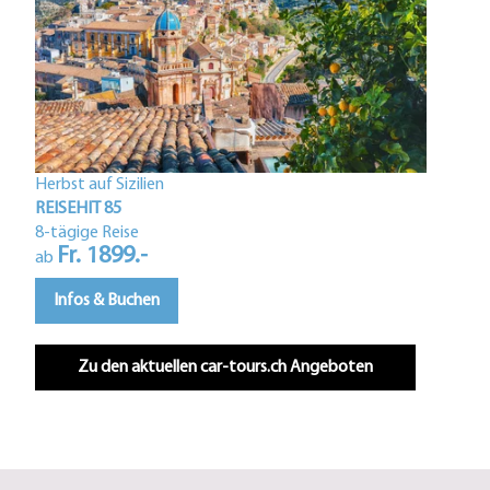
Herbst auf Sizilien
Istri
REISEHIT 85
REIS
8-tägige Reise
Fr. 1899.-
5-tä
ab
F
ab
Infos & Buchen
In
Zu den aktuellen car-tours.ch Angeboten