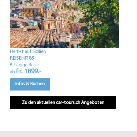
Herbst auf Sizilien
Istri
REISEHIT 85
REIS
8-tägige Reise
Fr. 1899.-
5-tä
ab
F
ab
Infos & Buchen
In
Zu den aktuellen car-tours.ch Angeboten