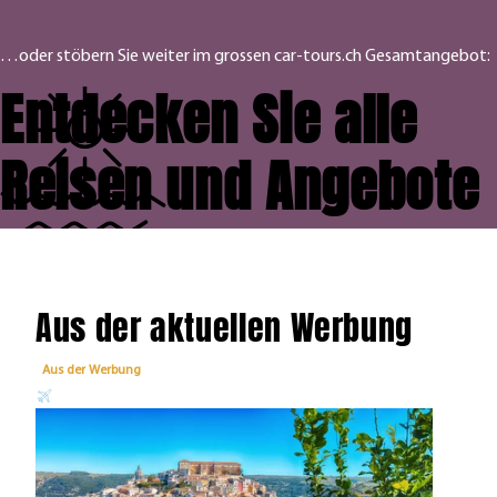
…oder stöbern Sie weiter im grossen car-tours.ch Gesamtangebot:
Entdecken Sie alle
Reisen und Angebote
Aus der aktuellen Werbung
Aus der Werbung
Aus 