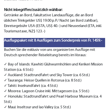
Nicht inbegriffen/zusätzlich wählbar:
Getränke an Bord, fakultative Landausflüge, die an Bord
üblichen Trinkgelder US$ 19.00 p.P./ Nacht (an Bord zahlbar),
Einreisegebühr USA (ESTA, US$ 40.-) und Neuseeland (ETA, inkl.
Tourismustaxe, NZ$ 123.-)
Ausflugspaket mit 8 Ausflügen zum Sonderpreis von Fr. 1459.-
Buchen Sie die exklusiv von uns organisierten Ausflüge mit
Deutsch sprechender Reiseleitung bereits im Voraus:
✓ Bay of Islands: Kawhiti Glühwurmhöhlen und Kerikeri Mission
Station (ca. 6 Std.)
✓ Auckland: Stadtrundfahrt und Sky Tower (ca. 6 Std.)
✓ Tauranga: Heisse Quellen in Rotorua (ca. 8 Std.)
✓ Tahiti: Inselrundfahrt (ca. 4 Std.)
✓ Moorea: Lagoon Cruise inkl. Mittagessen (ca. 5 Std.)
✓ Honolulu: Stadtrundfahrt und Pearl Harbour Museum (ca. 4
Std.)
✓ Maui: Inseltour und Iao Valley (ca. 5 Std.)