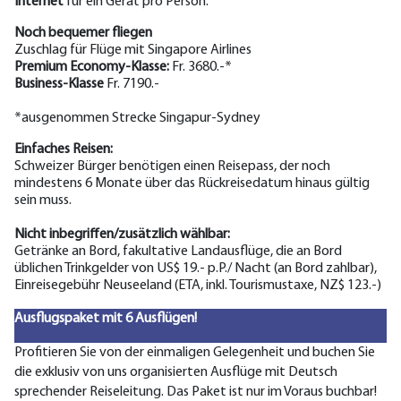
Internet
für ein Gerät pro Person.
Noch bequemer fliegen
Zuschlag für Flüge mit Singapore Airlines
Premium Economy-Klasse:
Fr. 3680.-*
Business-Klasse
Fr. 7190.-
*ausgenommen Strecke Singapur-Sydney
Einfaches Reisen:
Schweizer Bürger benötigen einen Reisepass, der noch
mindestens 6 Monate über das Rückreisedatum hinaus gültig
sein muss.
Nicht inbegriffen/zusätzlich wählbar:
Getränke an Bord, fakultative Landausflüge, die an Bord
üblichen Trinkgelder von US$ 19.- p.P./ Nacht (an Bord zahlbar),
Einreisegebühr Neuseeland (ETA, inkl. Tourismustaxe, NZ$ 123.-)
Ausflugspaket mit 6 Ausflügen!
Profitieren Sie von der einmaligen Gelegenheit und buchen Sie
die exklusiv von uns organisierten Ausflüge mit Deutsch
sprechender Reiseleitung. Das Paket ist nur im Voraus buchbar!